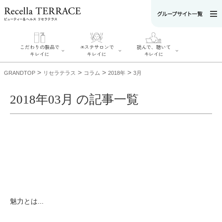
こだわりの製品で
エステサロンで
読んで、聴いて
キレイに
キレイに
キレイに
>
>
>
>
GRANDTOP
リセラテラス
コラム
2018年
3月
2018年03月 の記事一覧
エステサロンで
こだわりの製品
読んで、聴いてキ
キレイに
でキレイに
レイに
リフティング認
SERIES#01 私た
リセラジャーナ
定者在籍サロン
ちについて
ル
を探す
SERIES#02 水へ
糖質制限レシピ
肌改善のプロが
のこだわり
一覧
いるサロンを探
SERIES#03 無
奥迫協子スペシ
す
添加化粧品につ
ャルコンテンツ
リフティング認
いて
お悩みから記事
定とは？
を探す
肌改善のプロと
ニキビ
日焼け
首
魅力とは...
は？
のしわ
敏感肌
た
るみ
シミ