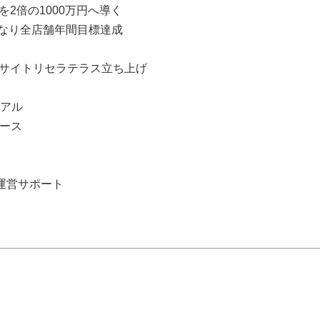
2倍の1000万円へ導く
なり全店舗年間目標達成
ebサイトリセラテラス立ち上げ
ーアル
リース
ン運営サポート