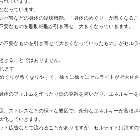
られています。
となっています。
ンパ管
などの
身体の循環機能
、
「身体のめぐり」
が悪くなるこ
不要なものを脂肪細胞が引き寄せ、大きくなっていきます。
の不要なものを引き寄せて
大きくなっていったもの」
がセルラ
起きることではありません。
れます。
めぐりが悪くなりやすく、徐々に徐々にセルライトが肥大化さ
身体のフォルムを作ったり熱の発散を防いだり、エネルギーを
足、ストレス
などの様々な要因で、余分なエネルギーが蓄積さ
大化していきます。
ット広告などで流れることがありますが、セルライトは
潰す
の