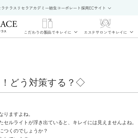
セラテラス
リセラアカデミー
紡生
コーポレート
採用
ECサイト
こだわりの製品で
キレイに
エステサロンで
キレイに
！どう対策する？◇
なりますよね。
た
セルライト
が浮き出ていると、キレイには見えませんよね。
につくのでしょうか？