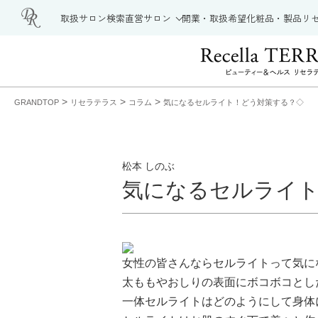
取扱サロン検索
直営サロン
開業・取扱希望
化粧品・製品
リ
>
>
>
GRANDTOP
リセラテラス
コラム
気になるセルライト！どう対策する？◇
松本 しのぶ
気になるセルライト
女性の皆さんなら
セルライト
って気に
太ももやおしりの表面にボコボコとし
一体セルライトはどのようにして身体