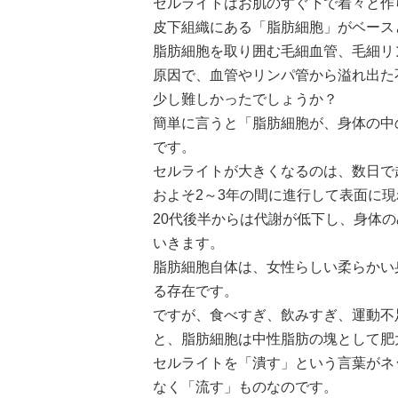
セルライトはお肌のすぐ下で着々と作
皮下組織にある
「脂肪細胞」
がベース
脂肪細胞を取り囲む
毛細血管
、
毛細リ
原因で、血管やリンパ管から溢れ出た
少し難しかったでしょうか？
簡単に言うと
「脂肪細胞が、身体の中
です。
セルライトが大きくなるのは、数日で
およそ
2～3年
の間に進行して表面に現
20代後半
からは代謝が低下し、身体の
いきます。
脂肪細胞自体は、女性らしい柔らかい
る存在です。
ですが、
食べすぎ、飲みすぎ、運動不
と、脂肪細胞は中性脂肪の塊として肥
セルライトを「潰す」という言葉がネ
なく
「流す」
ものなのです。