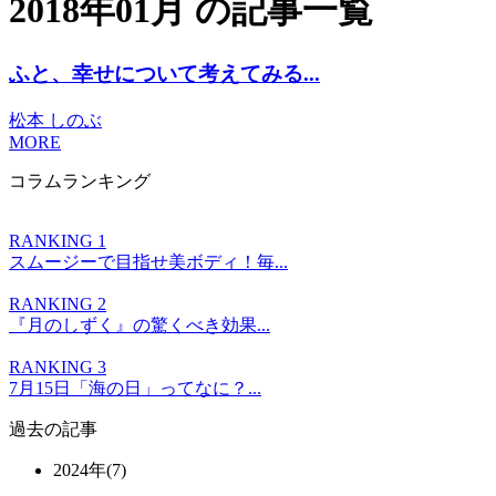
2018年01月 の記事一覧
ふと、幸せについて考えてみる...
松本 しのぶ
MORE
コラムランキング
RANKING 1
スムージーで目指せ美ボディ！毎...
RANKING 2
『月のしずく』の驚くべき効果...
RANKING 3
7月15日「海の日」ってなに？...
過去の記事
2024年(7)