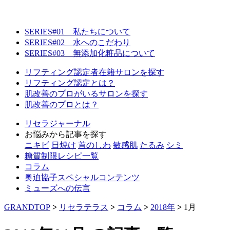
SERIES#01 私たちについて
SERIES#02 水へのこだわり
SERIES#03 無添加化粧品について
リフティング認定者在籍サロンを探す
リフティング認定とは？
肌改善のプロがいるサロンを探す
肌改善のプロとは？
リセラジャーナル
お悩みから記事を探す
ニキビ
日焼け
首のしわ
敏感肌
たるみ
シミ
糖質制限レシピ一覧
コラム
奥迫協子スペシャルコンテンツ
ミューズへの伝言
GRANDTOP
>
リセラテラス
>
コラム
>
2018年
>
1月