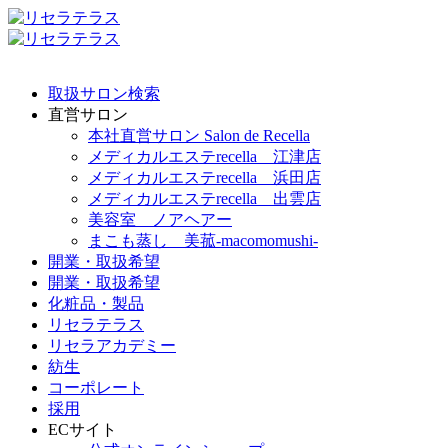
取扱サロン検索
直営サロン
本社直営サロン Salon de Recella
メディカルエステrecella 江津店
メディカルエステrecella 浜田店
メディカルエステrecella 出雲店
美容室 ノアヘアー
まこも蒸し 美菰-macomomushi-
開業・取扱希望
開業・取扱希望
化粧品・製品
リセラテラス
リセラアカデミー
紡生
コーポレート
採用
ECサイト