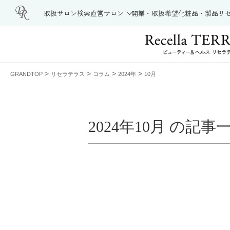
取扱サロン検索
直営サロン
開業・取扱希望
化粧品・製品
リ
>
>
>
>
GRANDTOP
リセラテラス
コラム
2024年
10月
2024年10月 の記事