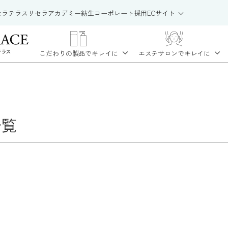
セラテラス
リセラアカデミー
紡生
コーポレート
採用
ECサイト
こだわりの製品で
キレイに
エステサロンで
キレイに
一覧