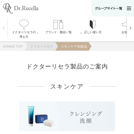
ドクターリセラの
ブランド・製品一覧
正しい使い方
お知らせ
全製品
考え方
ADS
ドクターリセラ
Recella Diva
の考え方
GRAND TOP
ドクターリセラ
スキンケア化粧品
リボディー・プ
α Gri-X（アルフ
ロ
ァグリックス）
AQUA VENUS
について
Natulisty
メッセージ
ドクターリセラ製品のご案内
ACLESS
開発者の想い
りせらのしずく
ピュアモイスチ
VI PLANTE
ャーソープ
美菰
大切な［水］へ
のこだわり
スキンケア
アクアヴィーナ
ス
SDGsに関する取
り組み
リセラエステテ
ィックアワード