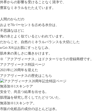
外界からの影響を受けることなく清浄で、
豊富なミネラルをたたえています。
人間のからだの
およそ70パーセントを占める水分は、
不思議なほどに
海の水とよく似ているといわれています。
だからこそ、自然のミネラルバランスを大切にした
α Gri-X
®
はお肌にすっとなじみ、
肌本来の美しさに働きかけます。
※「アクアヴィーナス」はドクターリセラの登録商標です。
アクアヴィーナス特設ページ
2021年に20周年を迎えた
アクアヴィーナスの歴史はこちら
無添加
※1
スキンケア
安全で、尚且つ結果を出せる。
肌理論を研究し尽くしてたどりついた、
無添加
※1
スキンケア。
市販の化粧品の成分のほとんどは水。