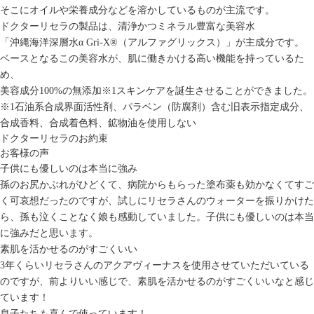
そこにオイルや栄養成分などを溶かしているものが主流です。
ドクターリセラの製品は、清浄かつミネラル豊富な美容水
「沖縄海洋深層水α Gri-X
®
（アルファグリックス）」
が主成分です。
ベースとなるこの美容水が、肌に働きかける高い機能を持っているた
め、
美容成分100%の無添加
※1
スキンケアを誕生させることができました。
※1石油系合成界面活性剤、パラベン（防腐剤）含む旧表示指定成分、
合成香料、合成着色料、鉱物油を使用しない
ドクターリセラのお約束
お客様の声
子供にも優しいのは本当に強み
孫のお尻かぶれがひどくて、病院からもらった塗布薬も効かなくてすご
く可哀想だったのですが、試しにリセラさんのウォーターを振りかけた
ら、孫も泣くことなく娘も感動していました。子供にも優しいのは本当
に強みだと思います。
素肌を活かせるのがすごくいい
3年くらいリセラさんのアクアヴィーナスを使用させていただいている
のですが、前よりいい感じで、素肌を活かせるのがすごくいいなと感じ
ています！
息子たちも喜んで使っています！