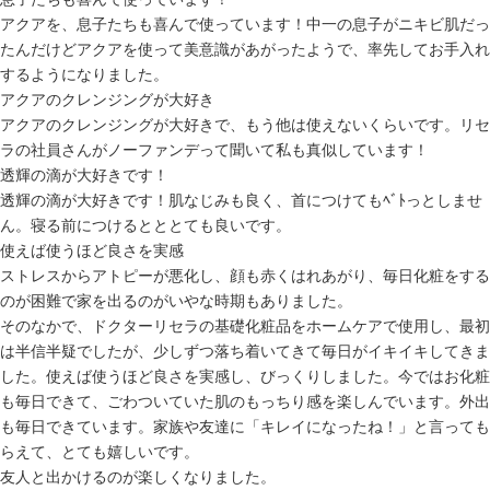
アクアを、息子たちも喜んで使っています！中一の息子がニキビ肌だっ
たんだけどアクアを使って美意識があがったようで、率先してお手入れ
するようになりました。
アクアのクレンジングが大好き
アクアのクレンジングが大好きで、もう他は使えないくらいです。リセ
ラの社員さんがノーファンデって聞いて私も真似しています！
透輝の滴が大好きです！
透輝の滴が大好きです！肌なじみも良く、首につけてもﾍﾞﾄっとしませ
ん。寝る前につけるとととても良いです。
使えば使うほど良さを実感
ストレスからアトピーが悪化し、顔も赤くはれあがり、毎日化粧をする
のが困難で家を出るのがいやな時期もありました。
そのなかで、ドクターリセラの基礎化粧品をホームケアで使用し、最初
は半信半疑でしたが、少しずつ落ち着いてきて毎日がイキイキしてきま
した。使えば使うほど良さを実感し、びっくりしました。今ではお化粧
も毎日できて、ごわついていた肌のもっちり感を楽しんでいます。外出
も毎日できています。家族や友達に「キレイになったね！」と言っても
らえて、とても嬉しいです。
友人と出かけるのが楽しくなりました。