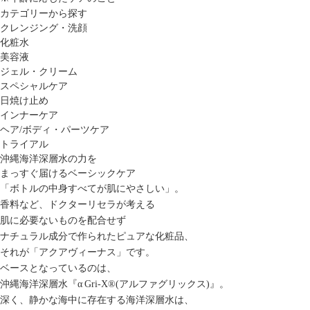
カテゴリーから探す
クレンジング・洗顔
化粧水
美容液
ジェル・クリーム
スペシャルケア
日焼け止め
インナーケア
ヘア/ボディ・パーツケア
トライアル
沖縄海洋深層水の力を
まっすぐ届けるベーシックケア
「ボトルの中身すべてが肌にやさしい」。
香料など、ドクターリセラが考える
肌に必要ないものを配合せず
ナチュラル成分で作られたピュアな化粧品、
それが「アクアヴィーナス」です。
ベースとなっているのは、
沖縄海洋深層水『α Gri-X
®
(アルファグリックス)』。
深く、静かな海中に存在する海洋深層水は、