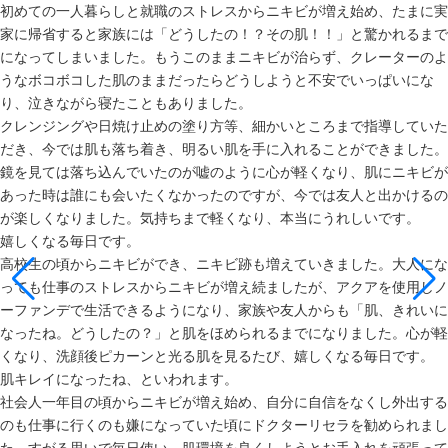
初めての一人暮らしと就職のストレスからニキビが増え始め、たまに実
家に帰省すると家族には「どうしたの！？その肌！！」と驚かれるまで
になってしまいました。もうこのままニキビが治らず、クレーターのよ
うなボコボコした肌のままだったらどうしようと不安でいっぱいにな
り、泣きながら寝たこともありました。
クレンジングや日焼け止めの塗り方等、細かいところまで指導していた
だき、今では肌も落ち着き、明るい肌を手に入れることができました。
鏡を見ては落ち込んでいたのが嘘のように心が軽くなり、肌にニキビが
あった時は誰にも会いたくなかったのですが、今では友人と出かけるの
が楽しくなりました。気持ちまで軽くなり、本当にうれしいです。
嬉しくなる毎日です。
高校生の頃からニキビができ、ニキビ跡も増えていきました。大人にな
っても仕事のストレスからニキビが増え続ましたが、アクアを使用しノ
ーファンデで生活できるようになり、家族や友人からも「肌、きれいに
なったね。どうしたの？」と肌をほめられるまでになりました。心が軽
くなり、洗顔後ピカーンと光る肌を見るたび、嬉しくなる毎日です。
肌キレイになったね、といわれます。
社会人一年目の頃からニキビが増え始め、自分に自信をなくし外出する
のも仕事に行くのも嫌になっていた頃にドクターリセラを勧められまし