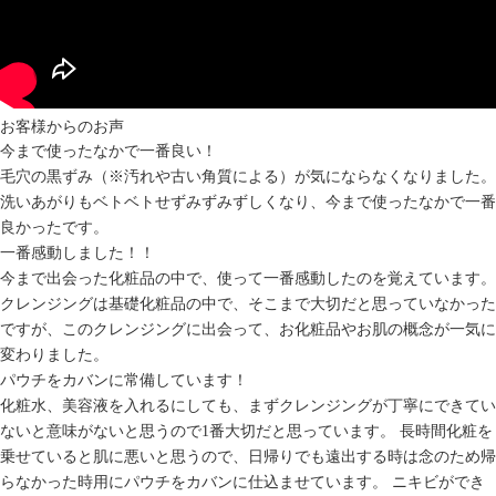
お客様からのお声
今まで使ったなかで一番良い！
毛穴の黒ずみ（※汚れや古い角質による）が気にならなくなりました。
洗いあがりもベトベトせずみずみずしくなり、今まで使ったなかで一番
良かったです。
一番感動しました！！
今まで出会った化粧品の中で、使って一番感動したのを覚えています。
クレンジングは基礎化粧品の中で、そこまで大切だと思っていなかった
ですが、このクレンジングに出会って、お化粧品やお肌の概念が一気に
変わりました。
パウチをカバンに常備しています！
化粧水、美容液を入れるにしても、まずクレンジングが丁寧にできてい
ないと意味がないと思うので1番大切だと思っています。 長時間化粧を
乗せていると肌に悪いと思うので、日帰りでも遠出する時は念のため帰
らなかった時用にパウチをカバンに仕込ませています。 ニキビができ