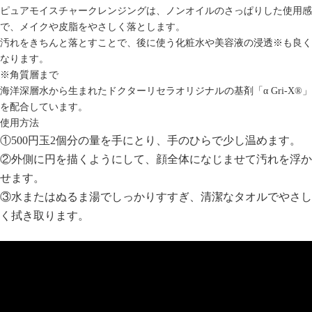
ピュアモイスチャークレンジングは、ノンオイルのさっぱりした使用感
で、メイクや皮脂をやさしく落とします。
汚れをきちんと落とすことで、後に使う化粧水や美容液の浸透※も良く
なります。
※角質層まで
海洋深層水から生まれたドクターリセラオリジナルの基剤「α Gri-X®︎」
を配合しています。
使用方法
①500円玉2個分の量を手にとり、手のひらで少し温めます。
②外側に円を描くようにして、顔全体になじませて汚れを浮か
せます。
③水またはぬるま湯でしっかりすすぎ、清潔なタオルでやさし
く拭き取ります。