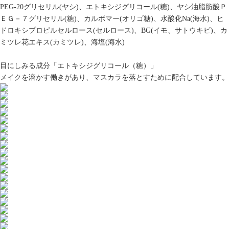
PEG-20グリセリル(ヤシ)、エトキシジグリコール(糖)、ヤシ油脂肪酸Ｐ
ＥＧ－７グリセリル(糖)、カルボマー(オリゴ糖)、水酸化Na(海水)、ヒ
ドロキシプロピルセルロース(セルロース)、BG(イモ、サトウキビ)、カ
ミツレ花エキス(カミツレ)、海塩(海水)
目にしみる成分「エトキシジグリコール（糖）」
メイクを溶かす働きがあり、マスカラを落とすために配合しています。