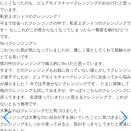
にくくなったのも、ピュアモイスチャークレンジングのおかげだと思っ
ています。
私史上ダントツのクレンジング！
今まで出会ったクレンジングの中で、私史上ダントツのクレンジングで
す！ もしこれがこの世からなくなってしまったら一番困る物のひとつ
です。
No.1クレンジング☆
ごわついた肌が気になっていましたが、優しく落としてくれて肌触りが
とても良いです。
世の中のクレンジングで個人的にNo.1だと思っています。
今まで、どのクレンジングもお肌に合っていない感じがしてクレンジン
グ迷子でしたが、ピュアモイスチャークレンジングに出会ってから悩み
が減りました！ 今では手放せないクレンジングです。 たまに冒険して
他のクレンジングも試してみますが、やっぱりこちらのクレンジングに
戻ってきます。 生涯使っていきたいと思えるクレンジングで、これが
ないともう無理です。
大事なのはクレンジングだと気づけました！
クレンジングは大事なのに自分が手を抜いていたことに気づきました。
クレンジングをしっかり使ってみると、肌がすっきりしてきたと友達に
言われました。