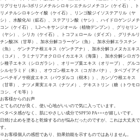
リグリセリル-3ポリジメチルシロキシエチルジメチコン（ケイ石）、ト
リメチルシロキシケイ酸（ケイ石）、リンゴ酸ジイソステアリル（ヤ
シ）、水酸化Al（鉱石）、ステアリン酸（ヤシ）、ハイドロゲンジメチ
コン（ケイ石）、1,2-ヘキサンジオール（植物デンプン）、グリセリン
（ヤシ）、シリカ（ケイ石）、トコフェロール（ダイズ）、グリチルリ
チン酸2K（甘草）、加水分解コラーゲン（魚）、加水分解エラスチン
（魚）、ゲンチアナ根エキス（ゲンチアナ）、加水分解コメヌカエキス
（コメ）、ラミナリアオクロロイカエキス（海藻）、加水分解シロガラ
シ種子エキス（シロガラシ）、オリーブ葉エキス（オリーブ）、グルコ
シルセラミド（米）、オウゴン根エキス（コガネバナ）、タベブイアイ
ンペチギノサ樹皮エキス（パウダルコ（樹木））、カンゾウ根エキス
（甘草）、ナツメ果実エキス（ナツメ）、デキストリン（糖（トウモロ
コシ、イモ等））
お客様からのお声
とてものびが良く、使い心地がいいので気に入っています。
ベタベタ感がなく、肌にやさしい成分でSPF50 PA+++が嬉しいです。
日焼け止めを塗ると乾燥するのが悩みだったのですが、これは大丈夫で
す。
※お客様個人の感想であり、効果効能を示すものではありません。