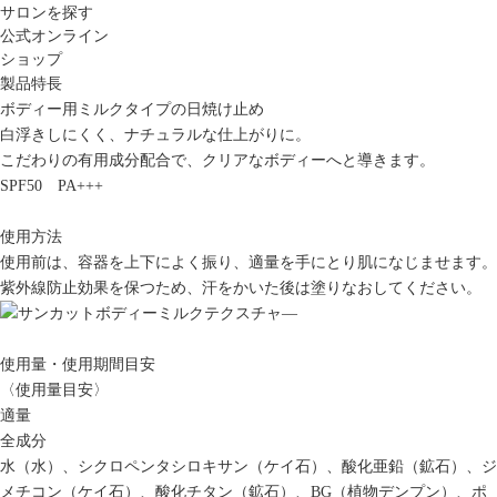
サロンを探す
公式オンライン
ショップ
製品特長
ボディー用ミルクタイプの日焼け止め
白浮きしにくく、ナチュラルな仕上がりに。
こだわりの有用成分配合で、クリアなボディーへと導きます。
SPF50 PA+++
使用方法
使用前は、容器を上下によく振り、適量を手にとり肌になじませます。
紫外線防止効果を保つため、汗をかいた後は塗りなおしてください。
使用量・使用期間目安
〈使用量目安〉
適量
全成分
水（水）、シクロペンタシロキサン（ケイ石）、酸化亜鉛（鉱石）、ジ
メチコン（ケイ石）、酸化チタン（鉱石）、BG（植物デンプン）、ポ