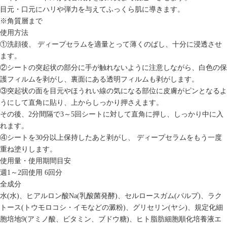
目元・口元にハリや弾力を与えてふっくら肌に導きます。
※角質層まで
使用方法
①洗顔後、 ディープセラムを適量とって薄くのばし、十分に浸透させ
ます。
②シートの突起状の部分に手が触れないように注意しながら、白色の保
護フィルムを剥がし、裏面にある透明フィルムも剥がします。
③突起状の面を目元やほうれい線の気になる部位に皮膚がピンとなるよ
うにして直角に貼り、上からしっかり押さえます。
その後、2分間隔で3～5回シートに対して直角に押し、しっかり中に入
れます。
④シートを30分以上保持したあと剥がし、 ディープセラムをもう一度
重ね塗りします。
使用量・使用期間目安
週1～2回使用 6回分
全成分
水(水)、ヒアルロン酸Na(乳酸菌発酵)、セルロースガム(パルプ)、ラク
トース(トウモロコシ・イモなどの澱粉)、グリセリン(ヤシ)、規定化細
胞培地9(アミノ酸、ビタミン、ブドウ糖)、ヒト脂肪細胞順化培養液エ