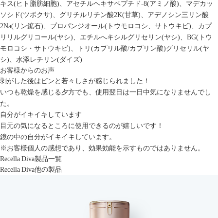
キス(ヒト脂肪細胞)、アセチルヘキサペプチド-8(アミノ酸)、マデカッ
ソシド(ツボクサ)、グリチルリチン酸2K(甘草)、アデノシン三リン酸
2Na(リン鉱石)、プロパンジオール(トウモロコシ、サトウキビ)、カプ
リリルグリコール(ヤシ)、エチルへキシルグリセリン(ヤシ)、BG(トウ
モロコシ・サトウキビ)、トリ(カプリル酸/カプリン酸)グリセリル(ヤ
シ)、水添レチリン(ダイズ)
お客様からのお声
剥がした後はピンと若々しさが感じられました！
いつも乾燥を感じる夕方でも、使用翌日は一日中気になりませんでし
た。
自分がイキイキしています
目元の気になるところに使用できるのが嬉しいです！
鏡の中の自分がイキイキしています。
※お客様個人の感想であり、効果効能を示すものではありません。
Recella Diva製品一覧
Recella Diva他の製品