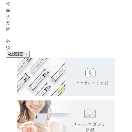
報
保
護
方
針
必
須