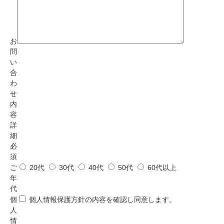
お
問
い
合
わ
せ
内
容
詳
細
必
須
ご
20代
30代
40代
50代
60代以上
年
代
個
個人情報保護方針
の内容を確認し同意します。
人
情