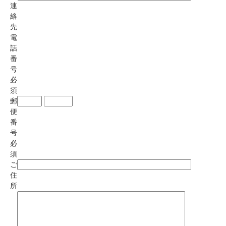
連
絡
先
電
話
番
号
必
須
郵
便
番
号
必
須
ご
住
所