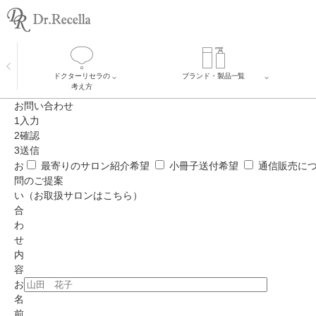
ドクターリセラの
ブランド・製品一覧
全製品
考え方
ADS
ドクターリセラの考え方
Recella Diva
α Gri-X（アルファグリック
お問い合わせ
リボディー・プロ
ス）について
1
入力
AQUA VENUS
メッセージ
Natulisty ACLESS
2
確認
開発者の想い
りせらのしずく
ピュアモイスチャーソープ
3
送信
VI PLANTE
大切な［水］へのこだわり
美菰
アクアヴィーナス
お
最寄りのサロン紹介希望
小冊子送付希望
通信販売に
SDGsに関する取り組み
問
のご提案
リセラエステティックアワ
ード
い
（お取扱サロンはこちら）
合
わ
せ
内
容
お
名
前