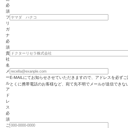
必
須
フ
リ
ガ
ナ
必
須
貴
社
名
メ
ー
E-MAILにてお知らせさせていただきますので、アドレスを必ず
ル
とくに携帯電話のお客様など、宛て先不明でメールが送信できな
ア
ド
レ
ス
必
須
ご