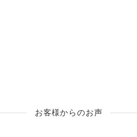
フェロール(ダイズ)、乳酸桿菌/ワサビ根発酵エキ
コン根発酵エキス(ダイコン)、海塩(海水)
お客様からのお声