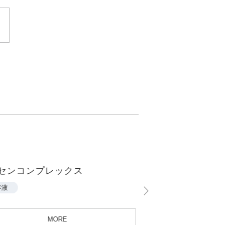
センコンプレックス
リセラC
液
美容液
MORE
MO