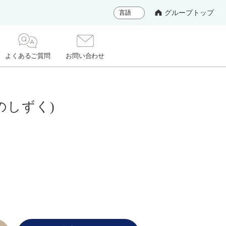
グループトップ
よくあるご質問
お問い合わせ
のしずく)