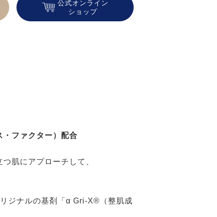
公式オンライン
ショップ
ス・ファクター）配合
立つ肌にアプローチして、
ナルの基剤「α Gri-X®︎（整肌成