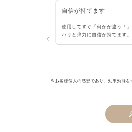
自信が持てます
ました。 サラッと
使用してすぐ「何かが違う！」
ベタつき感が苦手
ハリと弾力に自信が持てます。
！と思うほどもちも
※お客様個人の感想であり、効果効能を