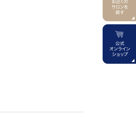
ス(ワサビ)、レウコノストック/ダイ