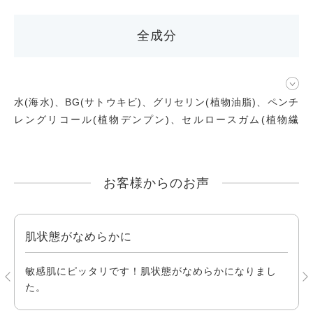
全成分
水(海水)、BG(サトウキビ)、グリセリン(植物油脂)、ペンチ
レングリコール(植物デンプン)、セルロースガム(植物繊
維)、ラウリン酸ポリグリセリル-10(ヤシ油)、カプリル酸グ
リセリル(ヤシ油)、チョウジエキス(チョウジ)、褐藻エキス
(海藻)、オウゴン根エキス(コガネバナ)、 サリックスニグラ
お客様からのお声
樹皮エキス(セイヨウクロヤナギ)、海塩(海水)
肌状態がなめらかに
。
敏感肌にピッタリです！肌状態がなめらかになりまし
た。