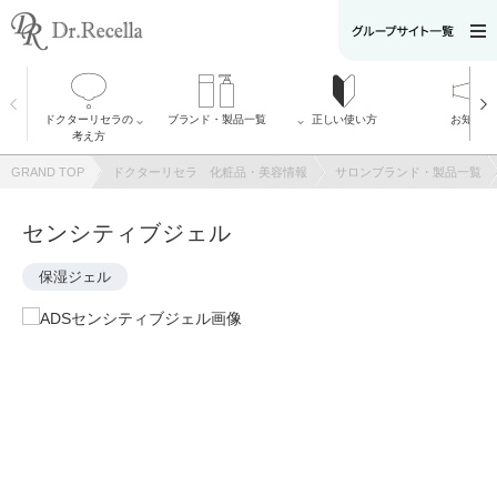
ドクターリセラの
ブランド・製品一覧
正しい使い方
お知らせ
全製品
考え方
ADS
ドクターリセラ
Recella Diva
の考え方
GRAND TOP
ドクターリセラ 化粧品・美容情報
サロンブランド・製品一覧
リボディー・プ
α Gri-X（アルフ
ロ
ァグリックス）
AQUA VENUS
について
Natulisty
メッセージ
センシティブジェル
ACLESS
開発者の想い
りせらのしずく
ピュアモイスチ
VI PLANTE
ャーソープ
保湿ジェル
美菰
大切な［水］へ
のこだわり
アクアヴィーナ
ス
SDGsに関する取
り組み
リセラエステテ
ィックアワード