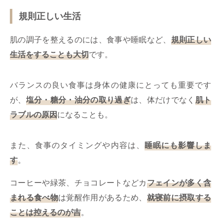
規則正しい生活
肌の調子を整えるのには、食事や睡眠など、
規則正しい
生活をすることも大切
です。
バランスの良い食事は身体の健康にとっても重要です
が、
塩分・糖分・油分の取り過ぎ
は、体だけでなく
肌ト
ラブルの原因
になることも。
また、食事のタイミングや内容は、
睡眠にも影響しま
す
。
コーヒーや緑茶、チョコレートなどカ
フェインが多く含
まれる食べ物
は覚醒作用があるため、
就寝前に摂取する
ことは控えるのが吉
。