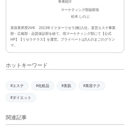
筆者紹介
マーケティング部副部長
松本 しのぶ
美容業界歴24年 2013年ドクターリセラ(株)入社。直営エステ事業
部・広報部・品質保証部を経て、現マーケティング部にて【公式
HP】【リセラテラス】を運営。プライベートは5人のまごのグラン
マ。
ホットキーワード
#エステ
#化粧品
#美肌
#美容テク
#ダイエット
関連記事