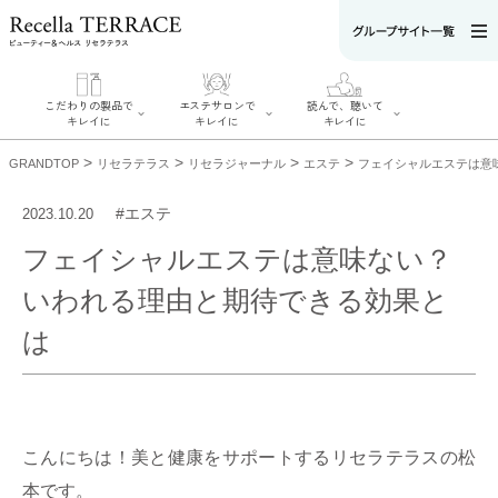
こだわりの製品で
エステサロンで
読んで、聴いて
キレイに
キレイに
キレイに
>
>
>
>
GRANDTOP
リセラテラス
リセラジャーナル
エステ
フェイシャルエステは意
#エステ
2023.10.20
フェイシャルエステは意味ない？
エステサロンで
こだわりの製品
読んで、聴いてキ
キレイに
いわれる理由と期待できる効果と
でキレイに
レイに
リフティング認
SERIES#01 私た
リセラジャーナ
定者在籍サロン
ちについて
は
ル
を探す
SERIES#02 水へ
糖質制限レシピ
肌改善のプロが
のこだわり
一覧
いるサロンを探
SERIES#03 無
奥迫協子スペシ
す
添加化粧品につ
ャルコンテンツ
リフティング認
いて
お悩みから記事
定とは？
を探す
肌改善のプロと
ニキビ
日焼け
首
は？
こんにちは！美と健康をサポートするリセラテラスの松
のしわ
敏感肌
た
るみ
シミ
本です。