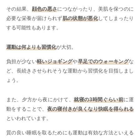
その結果、
顔色の悪さ
につながったり、美肌を保つのに
必要な栄養が届けられず
肌の状態が悪化
してしまったり
する可能性もあります。
運動は何よりも習慣化
が大切。
負担が少ない
軽いジョギング
や
早足でのウォーキング
な
ど、長続きさせられそうな運動から習慣化を目指しまし
ょう。
また、夕方から夜にかけて、
就寝の3時間ぐらい前
に運
動をすることで、
夜の寝付きが良くなり快眠を得られる
といわれています。
質の良い睡眠を取るためにも運動は有効な方法といえる