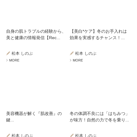
自身の肌トラブルの経験から、
【美白*ケア】冬のお手入れは
美と健康の情報発信【Rec...
効果を実感するチャンス！...
松本 しのぶ
松本 しのぶ
MORE
MORE
美容機器が解く『肌改善』の
冬の体調不良には「はちみつ」
鍵...
が味方！自然の力で冬を乗り...
松本 しのぶ
松本 しのぶ