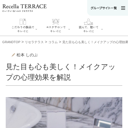
こだわりの製品で
エステサロンで
読んで、聴いて
キレイに
キレイに
キレイに
>
>
>
GRANDTOP
リセラテラス
コラム
見た目も心も美しく！メイクアップの心理効
松本 しのぶ
見た目も心も美しく！メイクアッ
エステサロンで
こだわりの製品
読んで、聴いてキ
キレイに
プの心理効果を解説
でキレイに
レイに
リフティング認
SERIES#01 私た
リセラジャーナ
定者在籍サロン
ちについて
ル
を探す
SERIES#02 水へ
糖質制限レシピ
肌改善のプロが
のこだわり
一覧
いるサロンを探
SERIES#03 無
奥迫協子スペシ
す
添加化粧品につ
ャルコンテンツ
リフティング認
いて
お悩みから記事
定とは？
を探す
肌改善のプロと
ニキビ
日焼け
首
は？
のしわ
敏感肌
た
るみ
シミ