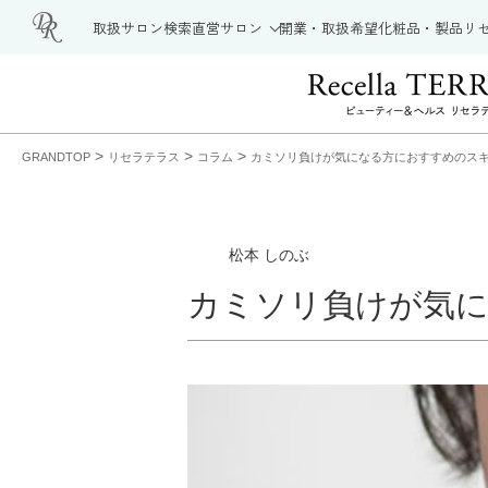
取扱サロン検索
直営サロン
開業・取扱希望
化粧品・製品
リ
>
>
>
GRANDTOP
リセラテラス
コラム
カミソリ負けが気になる方におすすめのス
松本 しのぶ
カミソリ負けが気