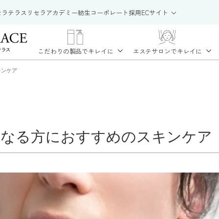
セラテラス
リセラアカデミー
紡生
コーポレート
採用
ECサイト
こだわりの製品で
キレイに
エステサロンで
キレイに
キンケア
になる方におすすめのスキンケア