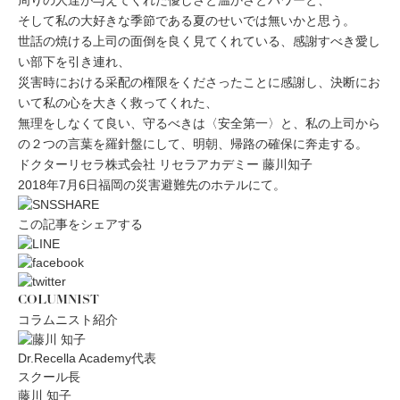
周りの人達が与えてくれた優しさと温かさとパワーと、
そして私の大好きな季節である夏のせいでは無いかと思う。
世話の焼ける上司の面倒を良く見てくれている、感謝すべき愛し
い部下を引き連れ、
災害時における采配の権限をくださったことに感謝し、決断にお
いて私の心を大きく救ってくれた、
無理をしなくて良い、守るべきは〈安全第一〉と、私の上司から
の２つの言葉を羅針盤にして、明朝、帰路の確保に奔走する。
ドクターリセラ株式会社 リセラアカデミー 藤川知子
2018年7月6日福岡の災害避難先のホテルにて。
この記事をシェアする
COLUMNIST
コラムニスト紹介
Dr.Recella Academy代表
スクール長
藤川 知子