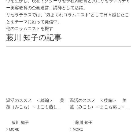
ウを生かし、現在ドクターリセラ社内教育と共にリセラアカデミ
ー美容教育の企画運営、講師として活躍。
リセラテラスでは、”気まぐれコラムニスト”として日々感じたこ
とをテーマに沿って発信中。
他のコラムニストを探す
藤川 知子の記事
温活のススメ ＜続編＞ 美
温活のススメ ＜後編＞ 美
菰（みこも）～まこも蒸し...
菰（みこも）～まこも蒸し～...
藤川 知子
藤川 知子
MORE
MORE