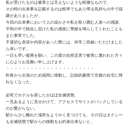
ミューズへの伝
私が受けたものは被害とは言えないような軽微なもので、
言
コラム
その時の出来事を記載するのは軽率でもあり憚る気持ちの中で躊
躇がありましたが、
今回の出来事において人の温かさや私を取り囲む人達への感謝、
平和の中で鈍化し怠けた私の感覚に警鐘を鳴らしてくれたことも
また事実でした。
不適切な表現や内容があった際には、何卒ご容赦いただけました
ら幸いです。
一日も早い復興を願い、この度の自然災害で被害に遭われた方々
に心よりお見舞い申し上げます。
・・・・・・・・・・・・・・・・・・・・・・
昨夜から出張のため福岡に移動し、記録的豪雨で京都の自宅に帰
れなくなった。
必死でホテルを探したがほぼ全滅状態。
一見あるように見せかけて、アクセスでサイトがパンクしている
のか繋がらない。
駅から少し離れた場所をようやく見つけても、その日はタクシー
も全滅状態で駅からの移動をお約束出来ないと。