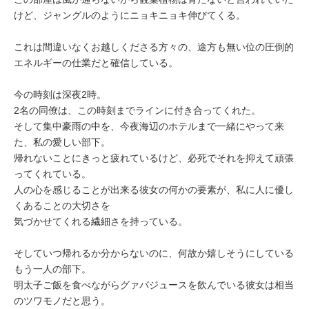
けど、ジャングルのようにニョキニョキ伸びてくる。
これは間違いなくお越しくださる方々の、途方も無い位の圧倒的
エネルギーの仕業だと確信している。
今の時刻は深夜2時。
2名の同僚は、この時刻までラインに付き合ってくれた。
そして集中豪雨の中を、今夜海辺のホテルまで一緒にやって来
た、私の愛しい部下。
帰れないことにきっと疲れているけど、必死でそれを抑えて頑張
ってくれている。
人の心を感じることが出来る彼女の何かの要素が、私に人に優し
くあることの大切さを
気づかせてくれる繊細さを持っている。
そしていつ帰れるか分からないのに、何故か嬉しそうにしている
もう一人の部下。
明太子ご飯を食べながらグァバジュースを飲んでいる彼女は相当
のツワモノだと思う。