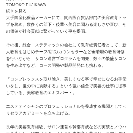
TOMOKO FUJIKAWA
続きを見る
大手国産化粧品メーカーにて、関西圏百貨店部門の美容教育トッ
プを務め、数多くの部下・後輩へ美容に関わる楽しさや喜び、そ
の価値が社会貢献に繋がっていく事を提唱。
その後、総合エステティックの会社にて教育総責任者として、新
人教育をはじめチーフ/店長/カウンセラーなど全階層の教育研修
を行いながら、サロン運営プログラムを開発、数々の繁盛サロン
を生み出すなど、コース開発や製品開発にも携わる。
『コンプレックスを取り除き、美しくなる事で幸せになるお手伝
いをし、世の中に貢献する』という強い信念で美容の仕事に従事
している、美容教育のエキスパート。
エステティシャンのプロフェッショナルを養成する機関として＜
リセラアカデミー＞を立ち上げる。
長年の美容教育経験、サロン運営や幹部育成などの実績とノウハ