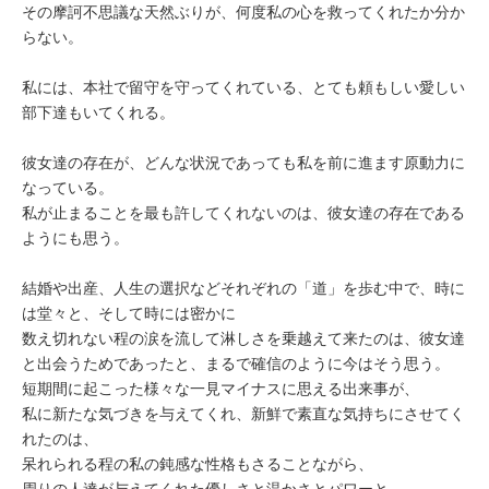
その摩訶不思議な天然ぶりが、何度私の心を救ってくれたか分か
らない。
私には、本社で留守を守ってくれている、とても頼もしい愛しい
部下達もいてくれる。
彼女達の存在が、どんな状況であっても私を前に進ます原動力に
なっている。
私が止まることを最も許してくれないのは、彼女達の存在である
ようにも思う。
結婚や出産、人生の選択などそれぞれの「道」を歩む中で、時に
は堂々と、そして時には密かに
数え切れない程の涙を流して淋しさを乗越えて来たのは、彼女達
と出会うためであったと、まるで確信のように今はそう思う。
短期間に起こった様々な一見マイナスに思える出来事が、
私に新たな気づきを与えてくれ、新鮮で素直な気持ちにさせてく
れたのは、
呆れられる程の私の鈍感な性格もさることながら、