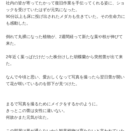
社内の皆が寄ってたかって復旧作業を手伝ってくれる姿に、ショ
ックを受けていたはずが元気になった。
90分以上も床に投げ出されたメダカも生きていた。その生命力に
も感動した。
倒れて丸裸になった植物が、2週間経って新たな葉や枝が伸びて
来た。
2年近く葉っぱだけだった株分けした胡蝶蘭から突然蕾が出て来
た。
なんで今頃と思い、愛おしくなって写真を撮ったら翌日蕾が開い
て花が咲いているのを部下が見つけた。
まるで写真を撮るためにメイクをするかのように。
きっとこの蕾は女性に違いない。
何故かまた元気が出た。
この部屋は風が通らないから観葉植物は育たないと言われていた