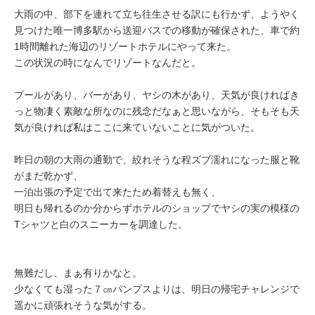
大雨の中、部下を連れて立ち往生させる訳にも行かず、ようやく
見つけた唯一博多駅から送迎バスでの移動が確保された、車で約
1時間離れた海辺のリゾートホテルにやって来た。
この状況の時になんでリゾートなんだと。
プールがあり、バーがあり、ヤシの木があり、天気が良ければき
っと物凄く素敵な所なのに残念だなぁと思いながら、そもそも天
気が良ければ私はここに来ていないことに気がついた。
昨日の朝の大雨の通勤で、絞れそうな程ズブ濡れになった服と靴
がまだ乾かず、
一泊出張の予定で出て来たため着替えも無く、
明日も帰れるのか分からずホテルのショップでヤシの実の模様の
Tシャツと白のスニーカーを調達した。
無難だし、まぁ有りかなと。
少なくても湿った７㎝パンプスよりは、明日の帰宅チャレンジで
遥かに頑張れそうな気がする。