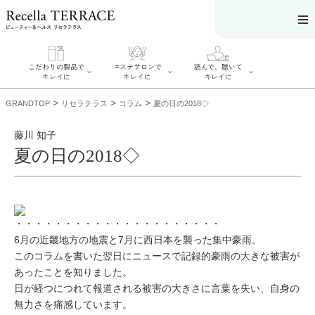
こだわりの製品で
エステサロンで
読んで、聴いて
キレイに
キレイに
キレイに
>
>
>
GRANDTOP
リセラテラス
コラム
夏の日の2018◇
藤川 知子
夏の日の2018◇
エステサロンで
こだわりの製品
読んで、聴いてキ
キレイに
でキレイに
レイに
リフティング認
SERIES#01 私た
リセラジャーナ
定者在籍サロン
ちについて
ル
を探す
SERIES#02 水へ
糖質制限レシピ
・・・・・・・・・・・・・・・・・・・・・
肌改善のプロが
のこだわり
一覧
いるサロンを探
6月の近畿地方の地震と7月に西日本を襲った集中豪雨。
SERIES#03 無
奥迫協子スペシ
す
添加化粧品につ
ャルコンテンツ
このコラムを書いた翌日にニュースで記録的豪雨の大きな被害が
リフティング認
いて
お悩みから記事
定とは？
あったことを知りました。
を探す
肌改善のプロと
ニキビ
日焼け
首
は？
日が経つにつれて報道される被害の大きさに言葉を失い、自身の
のしわ
敏感肌
た
るみ
シミ
無力さを痛感しています。