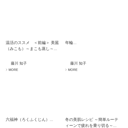
温活のススメ ＜前編＞ 美菰
年輪...
（みこも）～まこも蒸し～...
藤川 知子
藤川 知子
MORE
MORE
六福神（ろくふくじん）...
冬の美肌レシピ ～簡単ルーテ
ィーンで疲れを乗り切る～...