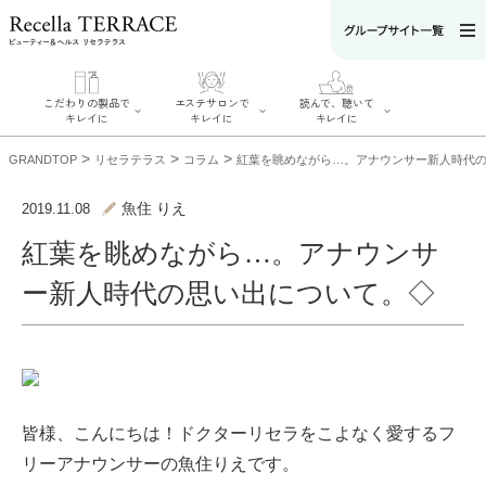
こだわりの製品で
エステサロンで
読んで、聴いて
キレイに
キレイに
キレイに
>
>
>
GRANDTOP
リセラテラス
コラム
紅葉を眺めながら…。アナウンサー新人時代
魚住 りえ
2019.11.08
紅葉を眺めながら…。アナウンサ
エステサロンで
こだわりの製品
読んで、聴いてキ
キレイに
ー新人時代の思い出について。◇
でキレイに
レイに
リフティング認
SERIES#01 私た
リセラジャーナ
定者在籍サロン
ちについて
ル
を探す
SERIES#02 水へ
糖質制限レシピ
肌改善のプロが
のこだわり
一覧
いるサロンを探
SERIES#03 無
奥迫協子スペシ
す
添加化粧品につ
ャルコンテンツ
リフティング認
いて
お悩みから記事
定とは？
を探す
肌改善のプロと
皆様、こんにちは！ドクターリセラをこよなく愛するフ
ニキビ
日焼け
首
は？
のしわ
敏感肌
た
リーアナウンサーの魚住りえです。
るみ
シミ