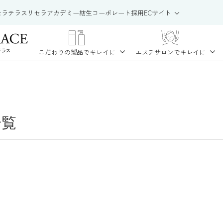
セラテラス
リセラアカデミー
紡生
コーポレート
採用
ECサイト
こだわりの製品で
キレイに
エステサロンで
キレイに
一覧