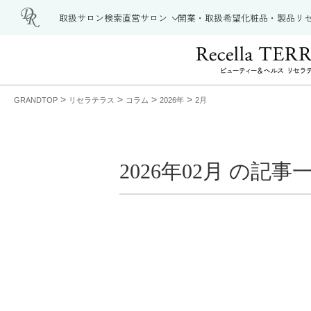
取扱サロン検索
直営サロン
開業・取扱希望
化粧品・製品
リ
>
>
>
>
GRANDTOP
リセラテラス
コラム
2026年
2月
2026年02月 の記事