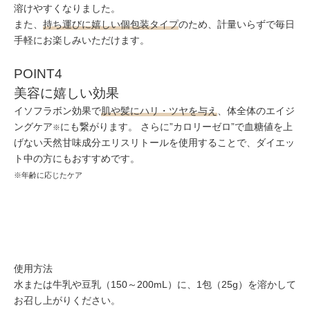
溶けやすくなりました。
また、
持ち運びに嬉しい個包装タイプ
のため、計量いらずで毎日
手軽にお楽しみいただけます。
POINT4
美容に嬉しい効果
イソフラボン効果で
肌や髪にハリ・ツヤを与え
、体全体のエイジ
ングケア
にも繋がります。 さらに”カロリーゼロ”で⾎糖値を上
※
げない天然⽢味成分エリスリトールを使⽤することで、ダイエッ
ト中の⽅にもおすすめです。
※年齢に応じたケア
使用方法
水または牛乳や豆乳（150～200mL）に、1包（25g）を溶かして
お召し上がりください。