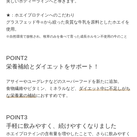
美しいボディーラインへと導きます。
★：ホエイプロテインへのこだわり
グラスフェッド牛
から絞った良質な牛乳を原料としたホエイを
※
使用。
※自然環境で放牧され、牧草のみを食べて育った成長ホルモン不使用の牛のこと
POINT2
栄養補給とダイエットをサポート！
アサイーやユーグレナなどのスーパーフードを新たに追加。
食物繊維やビタミン、ミネラルなど、
ダイエット中に不足しがち
な栄養素の補給
におすすめです。
POINT3
手軽に飲みやすく、続けやすくなりました
ホエイプロテインの含有量を増やしたことで、さらに飲みやすく