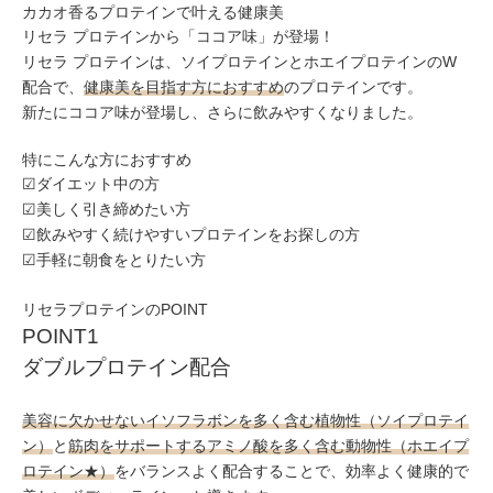
カカオ香るプロテインで叶える健康美
リセラ プロテインから「ココア味」が登場！
リセラ プロテインは、ソイプロテインとホエイプロテインのW
配合で、
健康美を目指す方におすすめ
のプロテインです。
新たにココア味が登場し、さらに飲みやすくなりました。
特にこんな方におすすめ
☑ダイエット中の方
☑美しく引き締めたい方
☑飲みやすく続けやすいプロテインをお探しの方
☑手軽に朝食をとりたい方
リセラプロテインのPOINT
POINT1
ダブルプロテイン配合
美容に欠かせないイソフラボンを多く含む植物性（ソイプロテイ
ン）
と
筋肉をサポートするアミノ酸を多く含む動物性（ホエイプ
ロテイン★）
を
バランスよく配合することで、効率よく健康的で