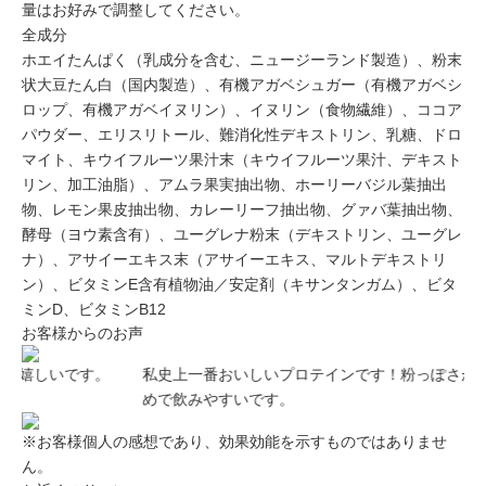
量はお好みで調整してください。
全成分
ホエイたんぱく（乳成分を含む、ニュージーランド製造）、粉末
状大豆たん白（国内製造）、有機アガベシュガー（有機アガベシ
ロップ、有機アガベイヌリン）、イヌリン（食物繊維）、ココア
パウダー、エリスリトール、難消化性デキストリン、乳糖、ドロ
マイト、キウイフルーツ果汁末（キウイフルーツ果汁、デキスト
リン、加工油脂）、アムラ果実抽出物、ホーリーバジル葉抽出
物、レモン果皮抽出物、カレーリーフ抽出物、グァバ葉抽出物、
酵母（ヨウ素含有）、ユーグレナ粉末（デキストリン、ユーグレ
ナ）、アサイーエキス末（アサイーエキス、マルトデキストリ
ン）、ビタミンE含有植物油／安定剤（キサンタンガム）、ビタ
ミンD、ビタミンB12
お客様からのお声
私史上一番おいしいプロテインです！粉っぽさがなく、甘さ控え
個
めで飲みやすいです。
※お客様個人の感想であり、効果効能を示すものではありませ
ん。