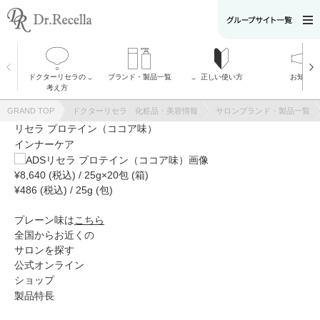
ドクターリセラの
ブランド・製品一覧
正しい使い方
お知らせ
全製品
考え方
ADS
ドクターリセラ
Recella Diva
の考え方
GRAND TOP
ドクターリセラ 化粧品・美容情報
サロンブランド・製品一覧
リボディー・プ
α Gri-X（アルフ
ロ
ァグリックス）
リセラ プロテイン（ココア味）
AQUA VENUS
について
インナーケア
Natulisty
メッセージ
ACLESS
開発者の想い
りせらのしずく
ピュアモイスチ
¥8,640 (税込) / 25g×20包 (箱)
VI PLANTE
ャーソープ
美菰
大切な［水］へ
¥486 (税込) / 25g (包)
のこだわり
アクアヴィーナ
ス
プレーン味は
こちら
SDGsに関する取
全国からお近くの
り組み
リセラエステテ
サロンを探す
ィックアワード
公式オンライン
ショップ
製品特長