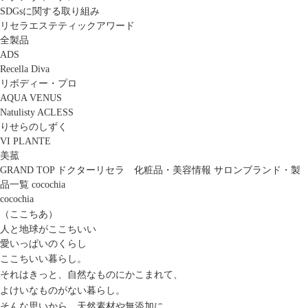
SDGsに関する取り組み
リセラエステティックアワード
全製品
ADS
Recella Diva
リボディー・プロ
AQUA VENUS
Natulisty ACLESS
りせらのしずく
VI PLANTE
美菰
GRAND TOP
ドクターリセラ 化粧品・美容情報
サロンブランド・製
品一覧
cocochia
cocochia
（ここちあ）
人と地球がここちいい
愛いっぱいのくらし
ここちいい暮らし。
それはきっと、自然なものにかこまれて、
よけいなものがない暮らし。
そんな思いから、天然素材や無添加に