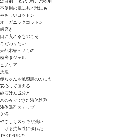
漂白剤、化学染料、柔軟剤
不使用の肌にも地球にも
やさしいコットン
オーガニックコットン
歯磨き
口に入れるものこそ
こだわりたい
天然木曽ヒノキの
歯磨きジェル
ヒノケア
洗濯
赤ちゃんや敏感肌の方にも
安心して使える
純石けん成分と
水のみでできた液体洗剤
液体洗剤ステップ
入浴
やさしくスッキリ洗い
上げる抗菌性に優れた
TAKEFU®️の