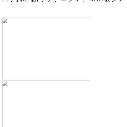
パク含有)(国内製造)、酵母抽出物(RNAタ
ンパク含有)、海藻ミネラル、亜鉛含有酵
母、ショウガ末、泡盛酒粕粉末、フラン
ス海岸松樹皮抽出物(ピクノジェノール
®)、ケイヒ末、イチョウ葉エキス末、セ
レン含有酵母、麹菌発酵大豆培養物、ア
カガウクルア末、コエンザイムQ10、黒
胡椒抽出物/セルロース、V.C、ステアリ
ン酸マグネシウム、酸化マグネシウム、
酸化ケイ素、シクロデキストリン、パン
トテン酸カルシウム、V.B₆、ナイアシ