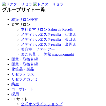
取扱サロン検索
直営サロン
本社直営サロン Salon de Recella
メディカルエステrecella 江津店
メディカルエステrecella 浜田店
メディカルエステrecella 出雲店
美容室 ノアヘアー
まこも蒸し 美菰-macomomushi-
開業・取扱希望
開業・取扱希望
化粧品・製品
リセラテラス
リセラアカデミー
紡生
コーポレート
採用
ECサイト
公式オンラインショップ