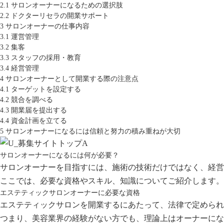
2.1
サロンオーナーになるための選択肢
2.2
ドクターリセラの開業サポート
3
サロンオーナーの仕事内容
3.1
運営管理
3.2
集客
3.3
スタッフの採用・教育
3.4
経営管理
4
サロンオーナーとして開業する際の注意点
4.1
ターゲットを設定する
4.2
競合を調べる
4.3
開業届を提出する
4.4
資金計画を立てる
5
サロンオーナーになるには信頼と努力の積み重ねが大切
サロンオーナーになるには何が必要？
サロンオーナーを目指すには、施術の技術だけではなく、経営
ここでは、必要な資格やスキル、知識についてご紹介します。
エステティックサロンオーナーに必要な資格
エステティックサロンを開業するにあたって、法律で定められ
つまり、美容業界の経験がない方でも、理論上はオーナーにな