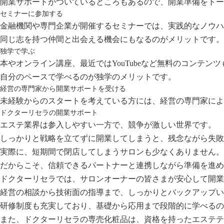
開業サポートがついているところもあるので、開業準備をトー
セミナーに参加する
金融機関や専門企業が開催するセミナーでは、実践的なノウハ
同じ志を持つ仲間と出会える機会にもなるのがメリットです。
独学で学ぶ
本やオンライン講座、最近ではYouTubeなど無料のコンテン
自分のペースで学べるのが独学のメリットです。
経営の専門家から開業サポートを受ける
未経験からのスタートを考えている方には、経営の専門家によ
ドクターリセラの開業サポート
エステ業界は参入しやすい一方で、競争が激しい世界です。
しっかりと戦略を立てずに開業してしまうと、残念ながら失敗
実際に、短期間で閉店してしまうサロンも少なくありません。
だからこそ、信頼できるパートナーと連携しながら準備を進め
ドクターリセラ
では、サロンオーナーの皆さまが安心して開業
経営の相談から技術面の指導まで、しっかりとバックアップい
研修制度も充実しており、基礎から応用まで段階的に学べるの
また、ドクターリセラの専売化粧品は、資格を持ったエステテ