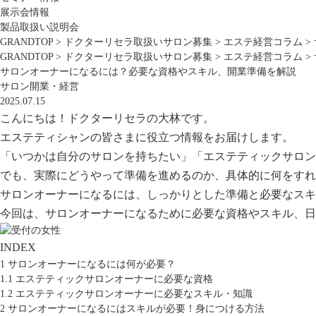
展示会情報
製品取扱い説明会
GRANDTOP
>
ドクターリセラ取扱いサロン募集
>
エステ経営コラム
>
GRANDTOP
>
ドクターリセラ取扱いサロン募集
>
エステ経営コラム
>
サロンオーナーになるには？必要な資格やスキル、開業準備を解説
サロン開業・経営
2025.07.15
こんにちは！ドクターリセラの大林です。
エステティシャンの皆さまに役立つ情報をお届けします。
「いつかは自分のサロンを持ちたい」「エステティックサロン
でも、実際にどうやって準備を進めるのか、具体的に何をすれ
サロンオーナーになるには、しっかりとした準備と必要なスキ
今回は、サロンオーナーになるために必要な資格やスキル、日
INDEX
1
サロンオーナーになるには何が必要？
1.1
エステティックサロンオーナーに必要な資格
1.2
エステティックサロンオーナーに必要なスキル・知識
2
サロンオーナーになるにはスキルが必要！身につける方法