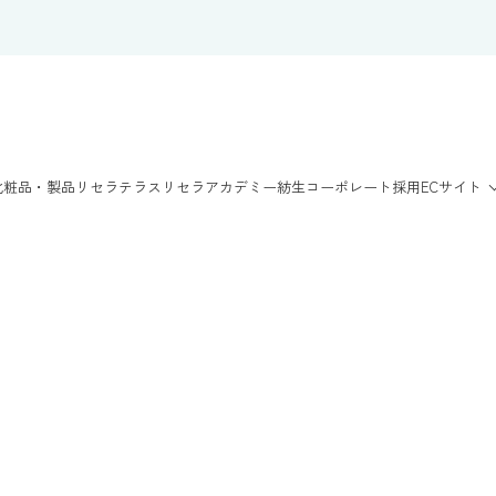
化粧品・製品
リセラテラス
リセラアカデミー
紡生
コーポレート
採用
ECサイト