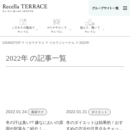
こだわりの製品で
エステサロンで
読んで、聴いて
キレイに
キレイに
キレイに
>
>
>
GRANDTOP
リセラテラス
リセラジャーナル
2022年
2022年 の記事一覧
エステサロンで
こだわりの製品
読んで、聴いてキ
キレイに
でキレイに
レイに
リフティング認
SERIES#01 私た
リセラジャーナ
定者在籍サロン
ちについて
ル
を探す
SERIES#02 水へ
糖質制限レシピ
肌改善のプロが
のこだわり
一覧
いるサロンを探
SERIES#03 無
奥迫協子スペシ
す
添加化粧品につ
ャルコンテンツ
リフティング認
いて
お悩みから記事
定とは？
2022.01.24
2022.01.21
を探す
美容テク
ダイエット
肌改善のプロと
ニキビ
日焼け
首
は？
のしわ
敏感肌
た
冬の汗は臭い!? 嫌なにおいの原
冬のダイエットは効果的！おす
るみ
シミ
因や対策をご紹介！...
すめの方法や注意点をチェッ...