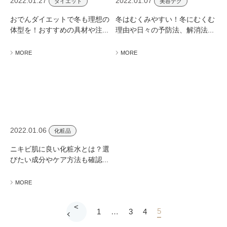
2022.01.27
2022.01.07
ダイエット
美容テク
おでんダイエットで冬も理想の
冬はむくみやすい！冬にむくむ
体型を！おすすめの具材や注...
理由や日々の予防法、解消法...
MORE
MORE
2022.01.06
化粧品
ニキビ肌に良い化粧水とは？選
びたい成分やケア方法も確認...
MORE
<
5
1
…
3
4