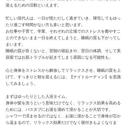
ミューズへの伝
言
迎えるための活動といえます。
コラム
忙しい現代人は、一日が慌ただしく過ぎていき、帰宅してもゆっ
たり過ごす時間がない方も多いと思います。
お仕事や子育て、学業、それぞれの立場でのストレスを癒やすこ
とのできないまま一日を終えてしまうと、睡眠の質も下がってし
まいます。
睡眠の質が良くないと、翌朝の寝起きや、翌日の体調、そして美
容面ではお肌トラブルが起きてしまう原因になる可能性も。
心と身体をストレスから解放してリラックスさせ、睡眠の質を上
げて、すっきりと朝を迎えるには、
【ナイトルーティン】
を意識
してみましょう。
まずはゆったりとした
入浴タイム。
身体や髪を洗うという意味だけでなく、リラックス効果を高める
ためには、バスタブにお湯を溜めて浸かることが大切です。
シャワーで済ませるのではなく、お湯に浸かることで身体が芯か
ら温まるので、リラックス効果だけでなく寝付きもよくなりま