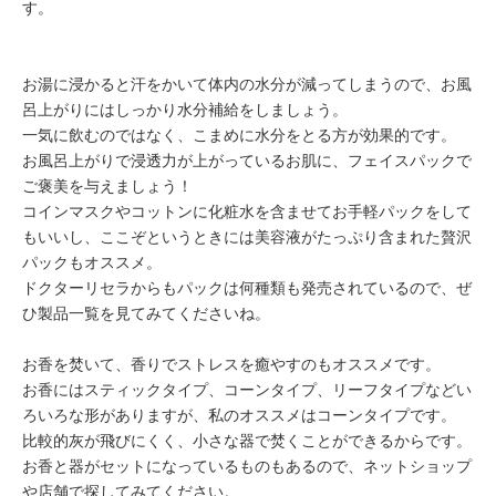
す。
お湯に浸かると汗をかいて体内の水分が減ってしまうので、お風
呂上がりにはしっかり
水分補給
をしましょう。
一気に飲むのではなく、こまめに水分をとる方が効果的です。
お風呂上がりで浸透力が上がっているお肌に、フェイスパックで
ご褒美を与えましょう！
コインマスクやコットンに化粧水を含ませてお手軽パックをして
もいいし、ここぞというときには美容液がたっぷり含まれた贅沢
パックもオススメ。
ドクターリセラからもパックは何種類も発売されているので、ぜ
ひ製品一覧を見てみてくださいね。
お香を焚いて、
香り
でストレスを癒やすのもオススメです。
お香にはスティックタイプ、コーンタイプ、リーフタイプなどい
ろいろな形がありますが、私のオススメはコーンタイプです。
比較的灰が飛びにくく、小さな器で焚くことができるからです。
お香と器がセットになっているものもあるので、ネットショップ
や店舗で探してみてください。