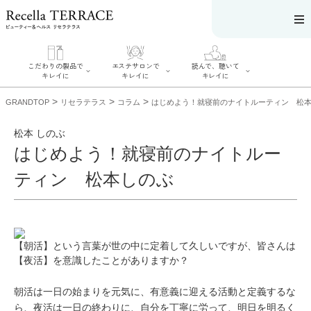
こだわりの製品で
エステサロンで
読んで、聴いて
キレイに
キレイに
キレイに
>
>
>
GRANDTOP
リセラテラス
コラム
はじめよう！就寝前のナイトルーティン 松
松本 しのぶ
はじめよう！就寝前のナイトルー
エステサロンで
こだわりの製品
読んで、聴いてキ
ティン 松本しのぶ
キレイに
でキレイに
レイに
リフティング認
SERIES#01 私た
リセラジャーナ
定者在籍サロン
ちについて
ル
を探す
SERIES#02 水へ
糖質制限レシピ
肌改善のプロが
のこだわり
一覧
いるサロンを探
SERIES#03 無
奥迫協子スペシ
す
【朝活】
という言葉が世の中に定着して久しいですが、皆さんは
添加化粧品につ
ャルコンテンツ
リフティング認
いて
お悩みから記事
【夜活】
を意識したことがありますか？
定とは？
を探す
肌改善のプロと
ニキビ
日焼け
首
は？
のしわ
敏感肌
た
朝活は一日の始まりを元気に、有意義に迎える活動と定義するな
るみ
シミ
ら、夜活は一日の終わりに、自分を丁寧に労って、明日を明るく