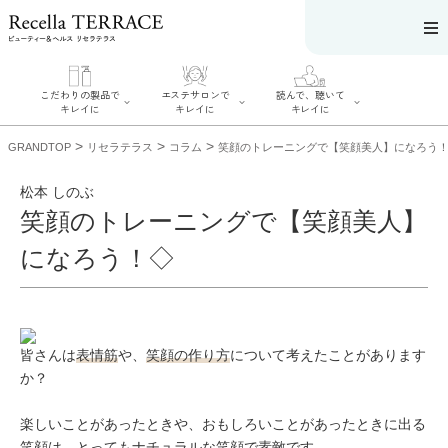
こだわりの製品で
エステサロンで
読んで、聴いて
キレイに
キレイに
キレイに
>
>
>
GRANDTOP
リセラテラス
コラム
笑顔のトレーニングで【笑顔美人】になろう
松本 しのぶ
笑顔のトレーニングで【笑顔美人】
エステサロンで
こだわりの製品
読んで、聴いてキ
になろう！◇
キレイに
でキレイに
レイに
リフティング認
SERIES#01 私た
リセラジャーナ
定者在籍サロン
ちについて
ル
を探す
SERIES#02 水へ
糖質制限レシピ
肌改善のプロが
のこだわり
一覧
いるサロンを探
SERIES#03 無
奥迫協子スペシ
す
皆さんは
表情筋
や、
笑顔の作り方
について考えたことがあります
添加化粧品につ
ャルコンテンツ
リフティング認
いて
お悩みから記事
か？
定とは？
を探す
肌改善のプロと
ニキビ
日焼け
首
は？
のしわ
敏感肌
た
楽しいことがあったときや、おもしろいことがあったときに出る
るみ
シミ
笑顔は、とってもナチュラルな笑顔で素敵です。