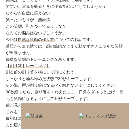
ミューズへの伝
言
ですが、写真を撮るときに作る笑顔はどうでしょうか？
コラム
なかなか自然に笑えない…
笑ったつもりが、無表情…
この笑顔、引きつってるような？
なんてお悩みはないでしょうか。
今回は
自然な笑顔の作り方
についてのお話です。
普段から無表情では、顔の筋肉がうまく動かずナチュラルな笑顔
が出来ません。
簡単な笑顔のトレーニングがあります。
【割り箸トレーニング】
割る前の割り箸を横にして口にくわえ、
しっかりと噛み締めた状態で30秒キープします。
その際、唇が割り箸になるべく触れないようにしてください。
30秒経ったら、割り箸をくわえたまま、口角をぎゅっと上げ、目
元も笑顔になるようにして10秒キープします。
歯が見えるくらい、口を横に大きく開けるようにしてください。
これを1日1回、継続してトレーニングしましょう！
最初は頬がつらいかもしれませんが、継続は力なりです。
また唇が荒れていると、口を横に開けたときに割れてしまったり