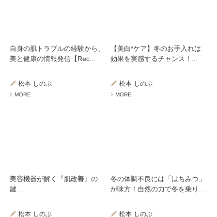
自身の肌トラブルの経験から、
【美白*ケア】冬のお手入れは
美と健康の情報発信【Rec...
効果を実感するチャンス！...
松本 しのぶ
松本 しのぶ
MORE
MORE
美容機器が解く『肌改善』の
冬の体調不良には「はちみつ」
鍵...
が味方！自然の力で冬を乗り...
松本 しのぶ
松本 しのぶ