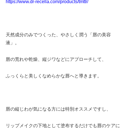
https://www.dr-recella.com/products/tmttr/
天然成分のみでつくった、やさしく潤う「唇の美容
液」。
唇の荒れや乾燥、縦ジワなどにアプローチして、
ふっくらと美しくなめらかな唇へと導きます。
唇の縦じわが気になる方には特別オススメですし、
リップメイクの下地として塗布するだけでも唇のケアに