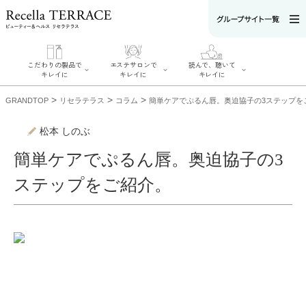
こだわりの製品で
エステサロンで
読んで、聴いて
キレイに
キレイに
キレイに
>
>
>
GRANDTOP
リセラテラス
コラム
簡単ケアでぷるん唇。奥迫協子の3ステップを
松本 しのぶ
簡単ケアでぷるん唇。奥迫協子の3
エステサロンで
こだわりの製品
読んで、聴いてキ
キレイに
ステップをご紹介。
でキレイに
レイに
リフティング認
SERIES#01 私た
リセラジャーナ
定者在籍サロン
ちについて
ル
を探す
SERIES#02 水へ
糖質制限レシピ
肌改善のプロが
のこだわり
一覧
いるサロンを探
SERIES#03 無
奥迫協子スペシ
す
添加化粧品につ
ャルコンテンツ
リフティング認
いて
お悩みから記事
定とは？
を探す
肌改善のプロと
ニキビ
日焼け
首
は？
のしわ
敏感肌
た
るみ
シミ