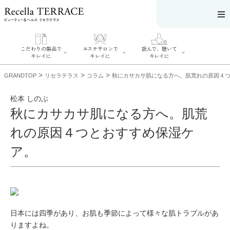
こだわりの製品で
エステサロンで
読んで、聴いて
キレイに
キレイに
キレイに
>
>
>
GRANDTOP
リセラテラス
コラム
秋にカサカサ肌になる方へ。肌荒れの原因４
松本 しのぶ
秋にカサカサ肌になる方へ。肌荒
エステサロンで
こだわりの製品
読んで、聴いてキ
れの原因４つとおすすめ保湿ケ
キレイに
でキレイに
レイに
リフティング認
SERIES#01 私た
リセラジャーナ
ア。
定者在籍サロン
ちについて
ル
を探す
SERIES#02 水へ
糖質制限レシピ
肌改善のプロが
のこだわり
一覧
いるサロンを探
SERIES#03 無
奥迫協子スペシ
す
添加化粧品につ
ャルコンテンツ
リフティング認
いて
お悩みから記事
定とは？
を探す
肌改善のプロと
ニキビ
日焼け
首
は？
日本には四季があり、お肌も季節によって様々な肌トラブルがあ
のしわ
敏感肌
た
るみ
シミ
りますよね。