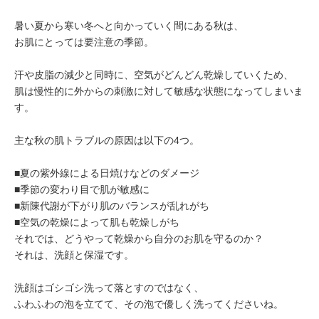
ミューズへの伝
言
コラム
暑い夏から寒い冬へと向かっていく間にある秋は、
お肌にとっては要注意の季節。
汗や皮脂の減少と同時に、空気がどんどん乾燥していくため、
肌は慢性的に外からの刺激に対して敏感な状態になってしまいま
す。
主な秋の肌トラブルの原因は以下の4つ。
■夏の紫外線による日焼けなどのダメージ
■季節の変わり目で肌が敏感に
■新陳代謝が下がり肌のバランスが乱れがち
■空気の乾燥によって肌も乾燥しがち
それでは、どうやって乾燥から自分のお肌を守るのか？
それは、洗顔と保湿です。
洗顔はゴシゴシ洗って落とすのではなく、
ふわふわの泡を立てて、その泡で優しく洗ってくださいね。