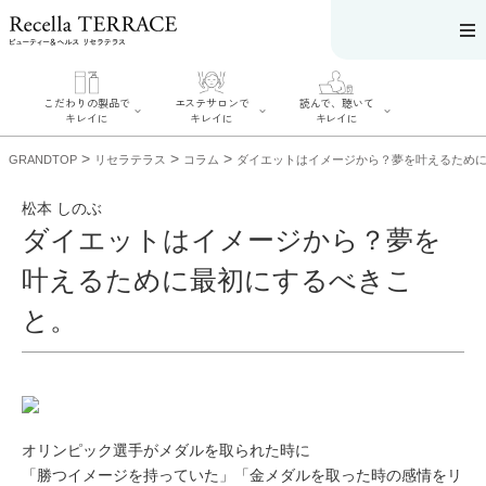
こだわりの製品で
エステサロンで
読んで、聴いて
キレイに
キレイに
キレイに
>
>
>
GRANDTOP
リセラテラス
コラム
ダイエットはイメージから？夢を叶えるため
松本 しのぶ
ダイエットはイメージから？夢を
エステサロンで
こだわりの製品
読んで、聴いてキ
叶えるために最初にするべきこ
キレイに
でキレイに
レイに
リフティング認
SERIES#01 私た
リセラジャーナ
と。
定者在籍サロン
ちについて
ル
を探す
SERIES#02 水へ
糖質制限レシピ
肌改善のプロが
のこだわり
一覧
いるサロンを探
SERIES#03 無
奥迫協子スペシ
す
添加化粧品につ
ャルコンテンツ
リフティング認
いて
お悩みから記事
定とは？
を探す
肌改善のプロと
ニキビ
日焼け
首
は？
オリンピック選手がメダルを取られた時に
のしわ
敏感肌
た
るみ
シミ
「勝つイメージを持っていた」「金メダルを取った時の感情をリ