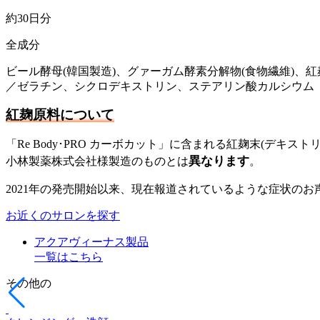
約30日分
全成分
ビール酵母(韓国製造)、グァーガム酵素分解物(食物繊維)、
／ゼラチン、シクロデキストリン、ステアリン酸カルシウム
紅麹原料について
「
Re Body･PRO カーボカット
」に含まれる紅麹末(デキストリ
異なります
小林製薬株式会社様製造のものとは
。
2021年の発売開始以来、現在報道されているような症状の
お近くのサロンを探す
アクアヴィーナス製品
一覧はこちら
その他の