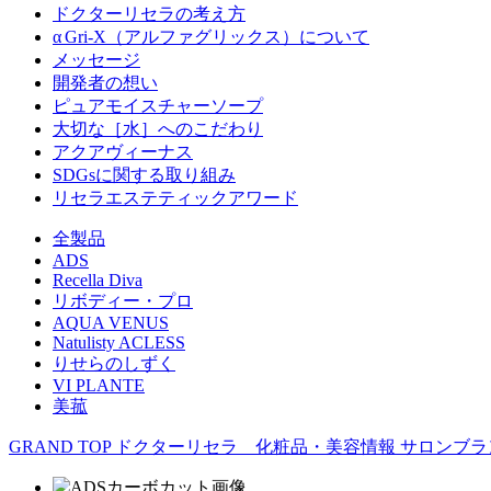
ドクターリセラの考え方
α Gri-X（アルファグリックス）について
メッセージ
開発者の想い
ピュアモイスチャーソープ
大切な［水］へのこだわり
アクアヴィーナス
SDGsに関する取り組み
リセラエステティックアワード
全製品
ADS
Recella Diva
リボディー・プロ
AQUA VENUS
Natulisty ACLESS
りせらのしずく
VI PLANTE
美菰
GRAND TOP
ドクターリセラ 化粧品・美容情報
サロンブラ