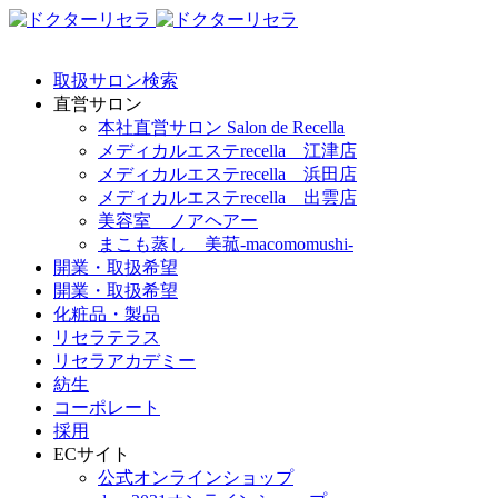
取扱サロン検索
直営サロン
本社直営サロン Salon de Recella
メディカルエステrecella 江津店
メディカルエステrecella 浜田店
メディカルエステrecella 出雲店
美容室 ノアヘアー
まこも蒸し 美菰-macomomushi-
開業・取扱希望
開業・取扱希望
化粧品・製品
リセラテラス
リセラアカデミー
紡生
コーポレート
採用
ECサイト
公式オンラインショップ