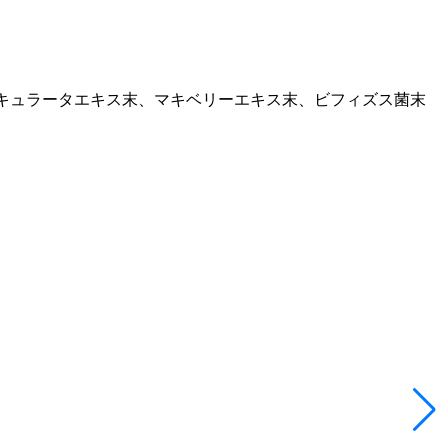
ティキュラータエキス末、マキベリーエキス末、ビフィズス菌末