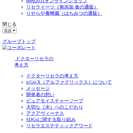
deep2031オンラインショップ
リセライーツ
（無添加 食の通販）
りせらや養蜂園
（はちみつの通販）
閉じる
グループトップ
ドクターリセラの
考え方
ドクターリセラの考え方
α Gri-X（アルファグリックス）について
メッセージ
開発者の想い
ピュアモイスチャーソープ
大切な［水］へのこだわり
アクアヴィーナス
SDGsに関する取り組み
リセラエステティックアワード