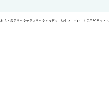
化粧品・製品
リセラテラス
リセラアカデミー
紡生
コーポレート
採用
ECサイト