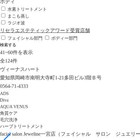
ボディ
水素トリートメント
まこも蒸し
ラジオ波
リセラエステティックアワード受賞店舗
フェイシャル部門
ボディー部門
検索する
41
~
60
件を表示
全
124
件
ヴィーナスハート
愛知県岡崎市南明大寺町1-21多田ビル3階Ｂ号
0564-71-4333
ADS
Diva
AQUA VENUS
角質ケア
毛穴洗浄
ハーブトリートメント
facial salon Jeweline一宮店（フェイシャル サロン ジュエ