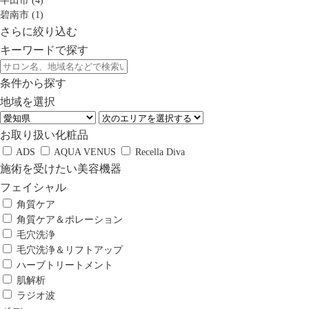
半田市 (4)
碧南市 (1)
さらに絞り込む
キーワードで探す
条件から探す
地域を選択
お取り扱い化粧品
ADS
AQUA VENUS
Recella Diva
施術を受けたい美容機器
フェイシャル
角質ケア
角質ケア＆ポレーション
毛穴洗浄
毛穴洗浄＆リフトアップ
ハーブトリートメント
肌解析
ラジオ波