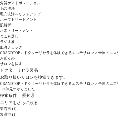
角質ケア｜ポレーション
毛穴洗浄
毛穴洗浄＆リフトアップ
ハーブトリートメント
肌解析
水素トリートメント
まこも蒸し
ラジオ波
血流チェック
GRANDTOP
>
ドクターリセラを体験できるエステサロン
>
全国のエス
お近くの
サロンを探す
ドクターリセラ製品
お取り扱いサロンを検索できます。
GRANDTOP
>
ドクターリセラを体験できるエステサロン
>
全国のエス
124
件見つかりました
検索条件：
愛知県
エリアをさらに絞る
東海市 (1)
常滑市 (1)