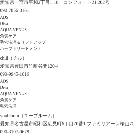
愛知県一宮市平和2丁目1-18 コンフォート21 202号
090-7856-3161
ADS
Diva
AQUA VENUS
角質ケア
毛穴洗浄＆リフトアップ
ハーブトリートメント
chill（チル）
愛知県豊田市竹町谷間120-4
090-9945-1616
ADS
Diva
AQUA VENUS
角質ケア
毛穴洗浄
youbloom（ユーブルーム）
愛知県名古屋市昭和区広見町6丁目70番1 ファミリアーレ桜山70
090-3107-0678