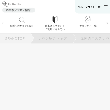
お近くのサロンを探す
はじめてサロンを
サロンケア一覧
サロンでのケアメニ
ご利用になる方へ
ュー
施術別で探す
GRANDTOP
サロン紹介トップ
全国のエステサロ
お悩み別で探す
角質ケア
角質ケア｜ポレーシ
ョン
毛穴洗浄
毛穴洗浄＆リフトア