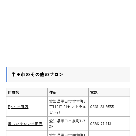
半田市のその他のサロン
店舗名
住所
電話
愛知県半田市宮本町3
Epia 半田店
丁目217-21セントラル
0569-23-9555
ビル2Ｆ
愛知県半田市泉町1-7
嬉しいサロン半田店
0586-77-1131
2Ｆ
愛知県半田市昭和町1