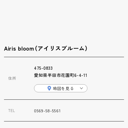
ップ
ハーブトリートメン
ト
肌解析
Airis bloom（アイリスブルーム）
水素トリートメント
475-0833
愛知県半田市花園町6-4-11
住所
まこも蒸し
地図を見る
ラジオ波
0569-58-5561
TEL
血流チェック