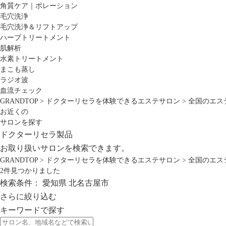
角質ケア｜ポレーション
毛穴洗浄
毛穴洗浄＆リフトアップ
ハーブトリートメント
肌解析
水素トリートメント
まこも蒸し
ラジオ波
血流チェック
GRANDTOP
>
ドクターリセラを体験できるエステサロン
>
全国のエス
お近くの
サロンを探す
ドクターリセラ製品
お取り扱いサロンを検索できます。
GRANDTOP
>
ドクターリセラを体験できるエステサロン
>
全国のエス
2
件見つかりました
検索条件：
愛知県
北名古屋市
さらに絞り込む
キーワードで探す