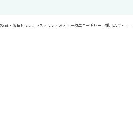
化粧品・製品
リセラテラス
リセラアカデミー
紡生
コーポレート
採用
ECサイト