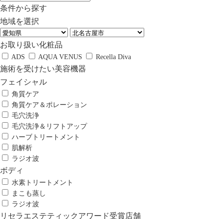
条件から探す
地域を選択
お取り扱い化粧品
ADS
AQUA VENUS
Recella Diva
施術を受けたい美容機器
フェイシャル
角質ケア
角質ケア＆ポレーション
毛穴洗浄
毛穴洗浄＆リフトアップ
ハーブトリートメント
肌解析
ラジオ波
ボディ
水素トリートメント
まこも蒸し
ラジオ波
リセラエステティックアワード受賞店舗