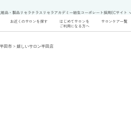
化粧品・製品
リセラテラス
リセラアカデミー
紡生
コーポレート
採用
ECサイト
お近くのサロンを探す
はじめてサロンを
サロンケア一覧
ご利用になる方へ
半田市
>
嬉しいサロン半田店