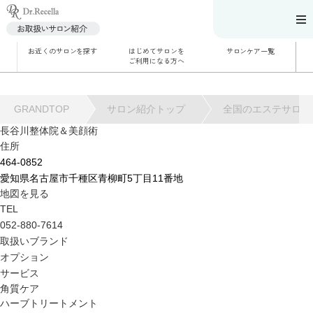
お近くのサロンを探す
はじめてサロンを
サロンケア一覧
サロンでのケアメニ
ご利用になる方へ
ュー
施術別で探す
お悩み別で探す
角質ケア
角質ケア｜ポレーシ
GRANDTOP
サロン紹介トップ
全国のエステサロン
ョン
毛穴洗浄
長谷川整体院＆美顔術
毛穴洗浄＆リフトア
住所
ップ
ハーブトリートメン
464-0852
ト
肌解析
愛知県名古屋市千種区青柳町5丁目11番地
水素トリートメント
地図を見る
まこも蒸し
ラジオ波
TEL
血流チェック
052-880-7614
取扱いブランド
オプション
サービス
角質ケア
ハーブトリートメント