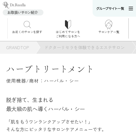
お近くのサロンを探す
はじめてサロンを
サロンケア一覧
サロンでのケアメニ
ご利用になる方へ
ュー
施術別で探す
GRANDTOP
ドクターリセラを体験できるエステサロン
お悩み別で探す
ハーブトリートメント
角質ケア
使用機器/商材：ハーバル・シー
角質ケア｜ポレーシ
ョン
脱ぎ捨て、生まれる
最大級の肌へ導くハーバル・シー
毛穴洗浄
「肌をもうワンランクアップさせたい！」
そんな方にピッタリなサロンケアメニューです。
毛穴洗浄＆リフトア