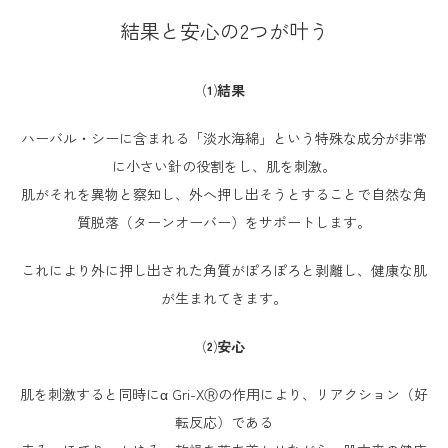
結果と安心の2つが叶う
⑴結果
ハーバル・シーに含まれる「淡水海綿」という特殊な成分が非常
に小さい針の役割をし、肌を刺激。
肌がそれを異物と察知し、外へ押し出そうとすることで自然な角
質脱落（ターンオーバー）をサポートします。
これにより外に押し出された角質がぽろぽろと剥離し、健康な肌
が生まれてきます。
⑵安心
肌を刺激すると同時にα Gri-XⓇの作用により、リアクション（好
転反応）である