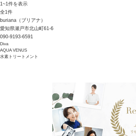
1
~
1
件を表示
全
1
件
buriana（ブリアナ）
愛知県瀬戸市北山町61-6
090-9193-6591
Diva
AQUA VENUS
水素トリートメント