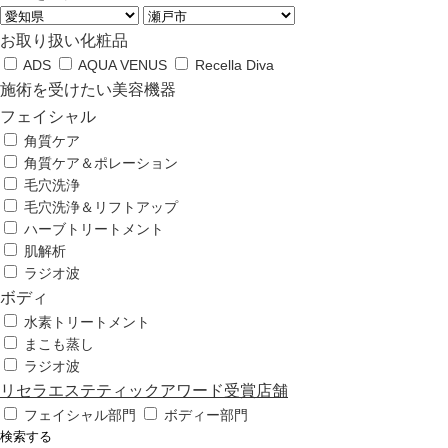
お取り扱い化粧品
ADS
AQUA VENUS
Recella Diva
施術を受けたい美容機器
フェイシャル
角質ケア
角質ケア＆ポレーション
毛穴洗浄
毛穴洗浄＆リフトアップ
ハーブトリートメント
肌解析
ラジオ波
ボディ
水素トリートメント
まこも蒸し
ラジオ波
リセラエステティックアワード受賞店舗
フェイシャル部門
ボディー部門
検索する