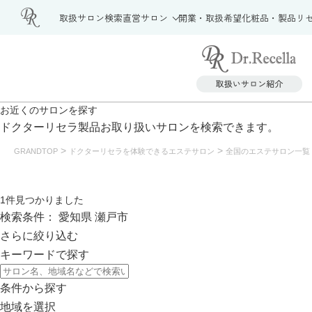
取扱サロン検索
直営サロン
開業・取扱希望
化粧品・製品
リ
お近くの
サロンを探す
ドクターリセラ製品
お取り扱いサロンを検索できます。
>
>
GRANDTOP
ドクターリセラを体験できるエステサロン
全国のエステサロン一覧
1
件見つかりました
検索条件：
愛知県
瀬戸市
さらに絞り込む
キーワードで探す
条件から探す
地域を選択