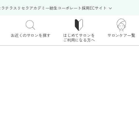
セラテラス
リセラアカデミー
紡生
コーポレート
採用
ECサイト
お近くのサロンを探す
はじめてサロンを
サロンケア一覧
ご利用になる方へ