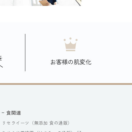
を
お客様の肌変化
へ
食関連
リセライーツ（無添加 食の通販）