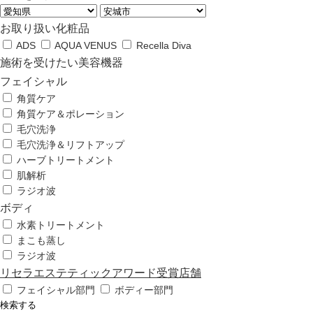
お取り扱い化粧品
ADS
AQUA VENUS
Recella Diva
施術を受けたい美容機器
フェイシャル
角質ケア
角質ケア＆ポレーション
毛穴洗浄
毛穴洗浄＆リフトアップ
ハーブトリートメント
肌解析
ラジオ波
ボディ
水素トリートメント
まこも蒸し
ラジオ波
リセラエステティックアワード受賞店舗
フェイシャル部門
ボディー部門
検索する