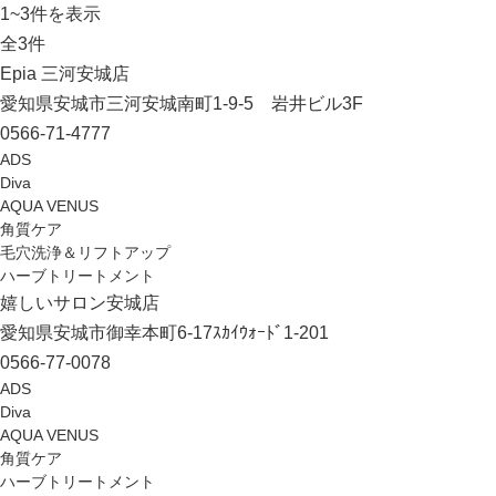
1
~
3
件を表示
全
3
件
Epia 三河安城店
愛知県安城市三河安城南町1-9-5 岩井ビル3F
0566-71-4777
ADS
Diva
AQUA VENUS
角質ケア
毛穴洗浄＆リフトアップ
ハーブトリートメント
嬉しいサロン安城店
愛知県安城市御幸本町6-17ｽｶｲｳｫｰﾄﾞ1-201
0566-77-0078
ADS
Diva
AQUA VENUS
角質ケア
ハーブトリートメント