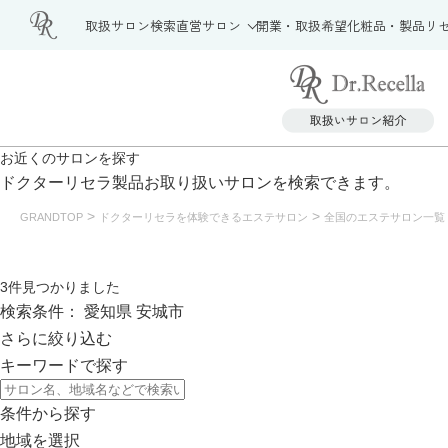
取扱サロン検索
直営サロン
開業・取扱希望
化粧品・製品
リ
お近くの
サロンを探す
ドクターリセラ製品
お取り扱いサロンを検索できます。
>
>
GRANDTOP
ドクターリセラを体験できるエステサロン
全国のエステサロン一覧
3
件見つかりました
検索条件：
愛知県
安城市
さらに絞り込む
キーワードで探す
条件から探す
地域を選択