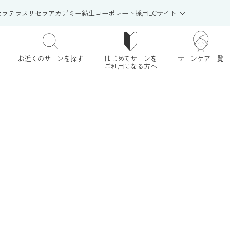
セラテラス
リセラアカデミー
紡生
コーポレート
採用
ECサイト
お近くのサロンを探す
はじめてサロンを
サロンケア一覧
ご利用になる方へ