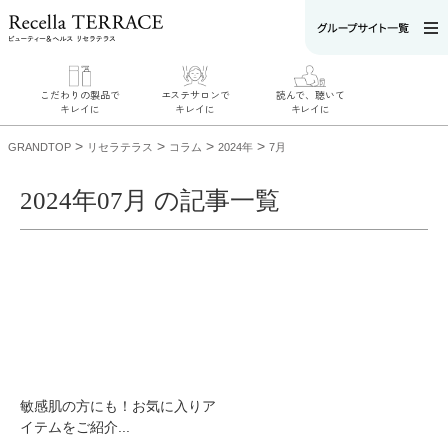
こだわりの製品で
エステサロンで
読んで、聴いて
キレイに
キレイに
キレイに
>
>
>
>
GRANDTOP
リセラテラス
コラム
2024年
7月
2024年07月 の記事一覧
エステサロンで
こだわりの製品
読んで、聴いてキ
キレイに
でキレイに
レイに
リフティング認
SERIES#01 私た
リセラジャーナ
定者在籍サロン
ちについて
ル
を探す
SERIES#02 水へ
糖質制限レシピ
肌改善のプロが
のこだわり
一覧
いるサロンを探
SERIES#03 無
奥迫協子スペシ
す
添加化粧品につ
ャルコンテンツ
リフティング認
いて
お悩みから記事
定とは？
を探す
肌改善のプロと
ニキビ
日焼け
首
敏感肌の方にも！お気に入りア
は？
のしわ
敏感肌
た
イテムをご紹介...
るみ
シミ