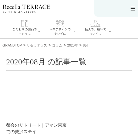
こだわりの製品で
エステサロンで
読んで、聴いて
キレイに
キレイに
キレイに
>
>
>
>
GRANDTOP
リセラテラス
コラム
2020年
8月
2020年08月 の記事一覧
エステサロンで
こだわりの製品
読んで、聴いてキ
キレイに
でキレイに
レイに
リフティング認
SERIES#01 私た
リセラジャーナ
定者在籍サロン
ちについて
ル
を探す
SERIES#02 水へ
糖質制限レシピ
肌改善のプロが
のこだわり
一覧
いるサロンを探
SERIES#03 無
奥迫協子スペシ
す
添加化粧品につ
ャルコンテンツ
リフティング認
いて
お悩みから記事
定とは？
を探す
肌改善のプロと
ニキビ
日焼け
首
都会のリトリート｜アマン東京
は？
のしわ
敏感肌
た
での贅沢ステイ...
るみ
シミ