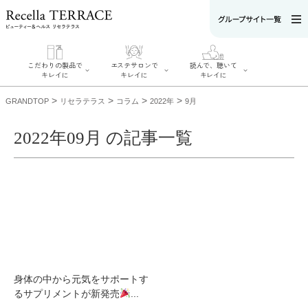
こだわりの製品で
エステサロンで
読んで、聴いて
キレイに
キレイに
キレイに
>
>
>
>
GRANDTOP
リセラテラス
コラム
2022年
9月
2022年09月 の記事一覧
エステサロンで
こだわりの製品
読んで、聴いてキ
キレイに
でキレイに
レイに
リフティング認
SERIES#01 私た
リセラジャーナ
定者在籍サロン
ちについて
ル
を探す
SERIES#02 水へ
糖質制限レシピ
肌改善のプロが
のこだわり
一覧
いるサロンを探
SERIES#03 無
奥迫協子スペシ
す
添加化粧品につ
ャルコンテンツ
リフティング認
いて
お悩みから記事
定とは？
を探す
肌改善のプロと
ニキビ
日焼け
首
身体の中から元気をサポートす
は？
のしわ
敏感肌
た
るサプリメントが新発売
...
るみ
シミ