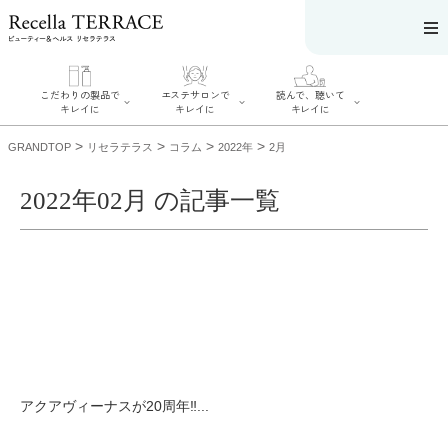
こだわりの製品で
エステサロンで
読んで、聴いて
キレイに
キレイに
キレイに
>
>
>
>
GRANDTOP
リセラテラス
コラム
2022年
2月
2022年02月 の記事一覧
エステサロンで
こだわりの製品
読んで、聴いてキ
キレイに
でキレイに
レイに
リフティング認
SERIES#01 私た
リセラジャーナ
定者在籍サロン
ちについて
ル
を探す
SERIES#02 水へ
糖質制限レシピ
肌改善のプロが
のこだわり
一覧
いるサロンを探
SERIES#03 無
奥迫協子スペシ
す
添加化粧品につ
ャルコンテンツ
リフティング認
いて
お悩みから記事
定とは？
を探す
肌改善のプロと
ニキビ
日焼け
首
アクアヴィーナスが20周年‼...
は？
のしわ
敏感肌
た
るみ
シミ