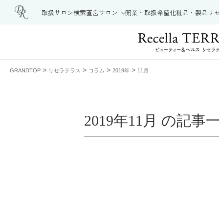
取扱サロン検索
直営サロン
開業・取扱希望
化粧品・製品
リ
>
>
>
>
GRANDTOP
リセラテラス
コラム
2019年
11月
2019年11月 の記事