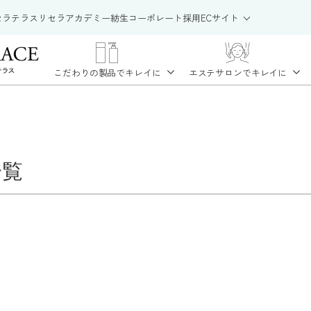
セラテラス
リセラアカデミー
紡生
コーポレート
採用
ECサイト
こだわりの製品で
キレイに
エステサロンで
キレイに
一覧