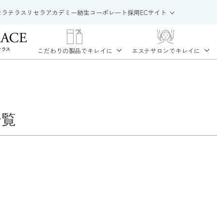
セラテラス
リセラアカデミー
紡生
コーポレート
採用
ECサイト
こだわりの製品で
キレイに
エステサロンで
キレイに
一覧