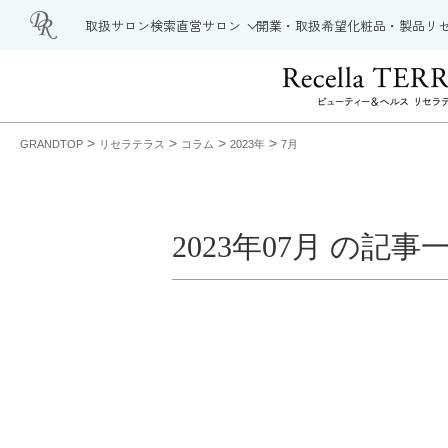
取扱サロン検索
直営サロン
開業・取扱希望
化粧品・製品
リ
>
>
>
>
GRANDTOP
リセラテラス
コラム
2023年
7月
2023年07月 の記事