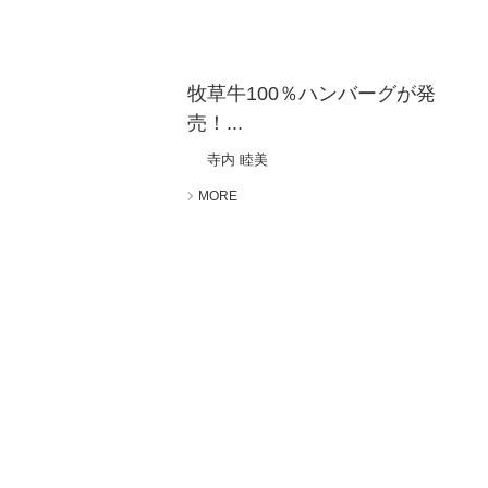
牧草牛100％ハンバーグが発
売！...
寺内 睦美
MORE