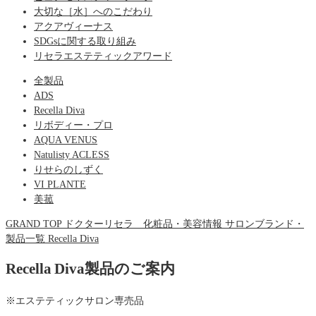
大切な［水］へのこだわり
アクアヴィーナス
SDGsに関する取り組み
リセラエステティックアワード
全製品
ADS
Recella Diva
リボディー・プロ
AQUA VENUS
Natulisty ACLESS
りせらのしずく
VI PLANTE
美菰
GRAND TOP
ドクターリセラ 化粧品・美容情報
サロンブランド・
製品一覧
Recella Diva
Recella Diva製品のご案内
※エステティックサロン専売品