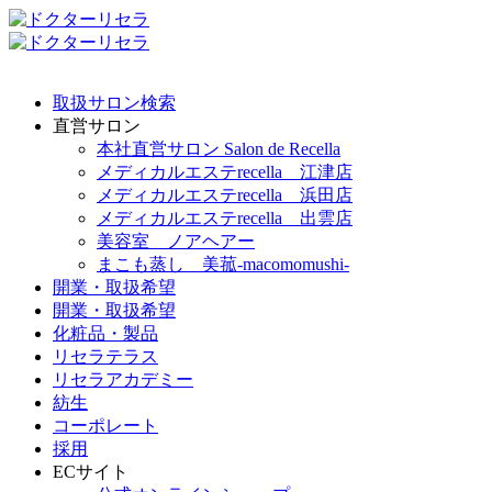
取扱サロン検索
直営サロン
本社直営サロン Salon de Recella
メディカルエステrecella 江津店
メディカルエステrecella 浜田店
メディカルエステrecella 出雲店
美容室 ノアヘアー
まこも蒸し 美菰-macomomushi-
開業・取扱希望
開業・取扱希望
化粧品・製品
リセラテラス
リセラアカデミー
紡生
コーポレート
採用
ECサイト