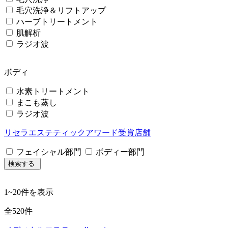
毛穴洗浄＆リフトアップ
ハーブトリートメント
肌解析
ラジオ波
ボディ
水素トリートメント
まこも蒸し
ラジオ波
リセラエステティックアワード受賞店舗
フェイシャル部門
ボディー部門
検索する
1
~
20
件を表示
全
520
件