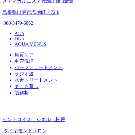
メディカルエステ recella en izumo
島根県出雲市塩冶町1472-8
080-3479-6862
ADS
Diva
AQUA VENUS
角質ケア
毛穴洗浄
ハーブトリートメント
ラジオ波
水素トリートメント
まこも蒸し
肌解析
セントロイス シエル 松戸
ダイヤモンドサロン