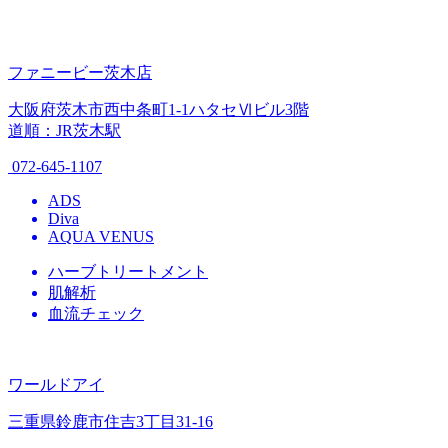
ファニービー茨木店
大阪府茨木市西中条町1-1ハタセⅥビル3階
道順：JR茨木駅
072-645-1107
ADS
Diva
AQUA VENUS
ハーブトリートメント
肌解析
血流チェック
ワールドアイ
三重県鈴鹿市住吉3丁目31-16