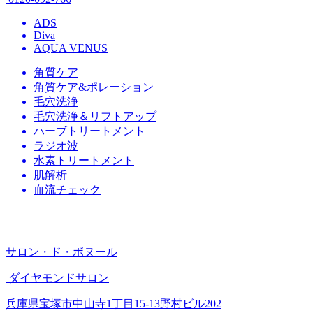
ADS
Diva
AQUA VENUS
角質ケア
角質ケア&ポレーション
毛穴洗浄
毛穴洗浄＆リフトアップ
ハーブトリートメント
ラジオ波
水素トリートメント
肌解析
血流チェック
サロン・ド・ボヌール
ダイヤモンドサロン
兵庫県宝塚市中山寺1丁目15-13野村ビル202