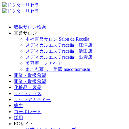
取扱サロン検索
直営サロン
本社直営サロン Salon de Recella
メディカルエステrecella 江津店
メディカルエステrecella 浜田店
メディカルエステrecella 出雲店
美容室 ノアヘアー
まこも蒸し 美菰-macomomushi-
開業・取扱希望
開業・取扱希望
化粧品・製品
リセラテラス
リセラアカデミー
紡生
コーポレート
採用
ECサイト