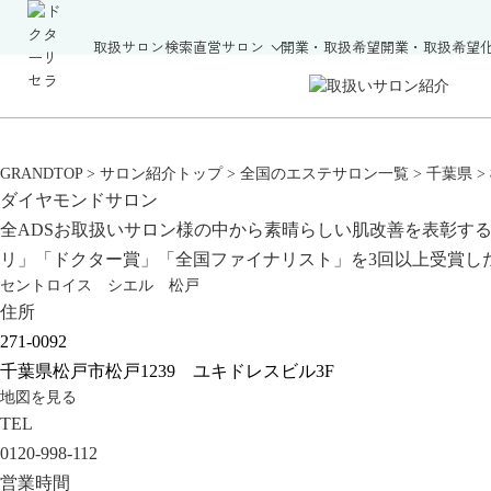
取扱サロン検索
直営サロン
開業・取扱希望
開業・取扱希望
GRANDTOP
>
サロン紹介トップ
>
全国のエステサロン一覧
>
千葉県
>
ダイヤモンドサロン
全ADSお取扱いサロン様の中から素晴らしい肌改善を表彰す
リ」「ドクター賞」「全国ファイナリスト」を3回以上受賞し
セントロイス シエル 松戸
住所
271-0092
千葉県松戸市松戸1239 ユキドレスビル3F
地図を見る
TEL
0120-998-112
営業時間