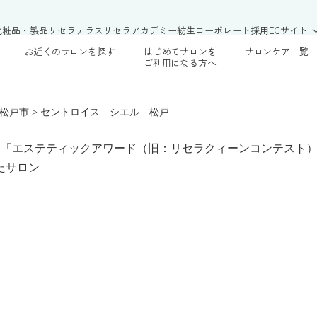
化粧品・製品
リセラテラス
リセラアカデミー
紡生
コーポレート
採用
ECサイト
お近くのサロンを探す
はじめてサロンを
サロンケア一覧
ご利用になる方へ
松戸市
>
セントロイス シエル 松戸
る「エステティックアワード（旧：リセラクィーンコンテスト）
たサロン