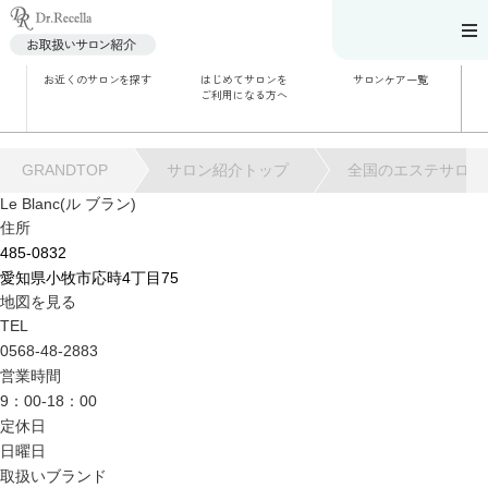
お近くのサロンを探す
はじめてサロンを
サロンケア一覧
サロンでのケアメニ
ご利用になる方へ
ュー
施術別で探す
お悩み別で探す
角質ケア
角質ケア｜ポレーシ
GRANDTOP
サロン紹介トップ
全国のエステサロン
ョン
毛穴洗浄
Le Blanc(ル ブラン)
毛穴洗浄＆リフトア
住所
ップ
ハーブトリートメン
485-0832
ト
肌解析
愛知県小牧市応時4丁目75
水素トリートメント
地図を見る
まこも蒸し
ラジオ波
TEL
血流チェック
0568-48-2883
営業時間
9：00-18：00
定休日
日曜日
取扱いブランド