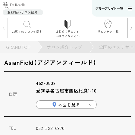
お近くのサロンを探す
はじめてサロンを
サロンケア一覧
サロンでのケアメニ
ご利用になる方へ
ュー
施術別で探す
GRANDTOP
サロン紹介トップ
全国のエステサロ
お悩み別で探す
AsianField（アジアンフィールド）
角質ケア
452-0802
角質ケア｜ポレーシ
愛知県名古屋市西区比良1-10
ョン
住所
地図を見る
毛穴洗浄
052-522-6970
TEL
毛穴洗浄＆リフトア