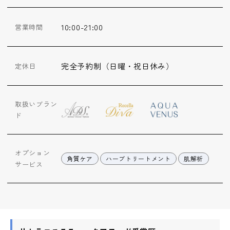
ップ
10:00-21:00
営業時間
ハーブトリートメン
ト
完全予約制（日曜・祝日休み）
定休日
肌解析
取扱いブラン
水素トリートメント
ド
まこも蒸し
オプション
角質ケア
ハーブトリートメント
肌解析
サービス
ラジオ波
血流チェック