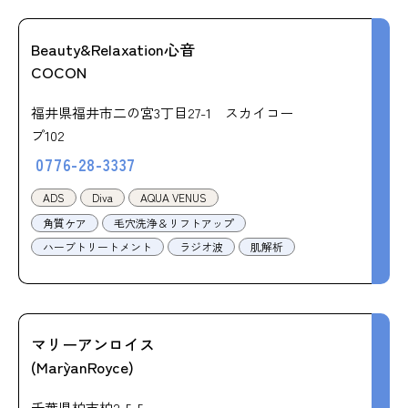
Beauty&Relaxation心音
COCON
福井県福井市二の宮3丁目27-1 スカイコー
プ102
0776-28-3337
ADS
Diva
AQUA VENUS
角質ケア
毛穴洗浄＆リフトアップ
ハーブトリートメント
ラジオ波
肌解析
マリーアンロイス
(Mary`anRoyce)
千葉県柏市柏2-5-5