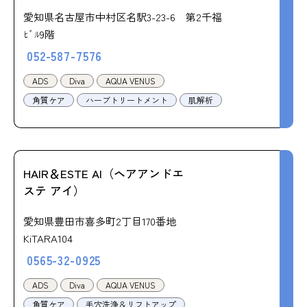
愛知県名古屋市中村区名駅3-23-6 第2千福
ﾋﾞﾙ9階
052-587-7576
ADS
Diva
AQUA VENUS
角質ケア
ハーブトリートメント
肌解析
HAIR＆ESTE AI（ヘアアンドエ
ステ アイ）
愛知県豊田市喜多町2丁目170番地
KiTARA104
0565-32-0925
ADS
Diva
AQUA VENUS
角質ケア
毛穴洗浄＆リフトアップ