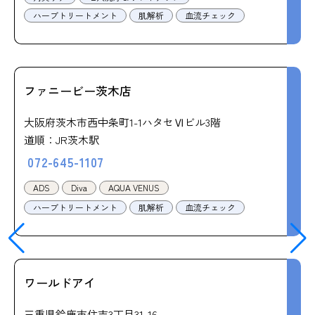
ハーブトリートメント
肌解析
血流チェック
ファニービー茨木店
大阪府茨木市西中条町1-1ハタセⅥビル3階
道順：JR茨木駅
072-645-1107
ADS
Diva
AQUA VENUS
ハーブトリートメント
肌解析
血流チェック
ワールドアイ
三重県鈴鹿市住吉3丁目31-16