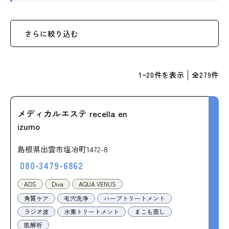
さらに絞り込む
1
~
20
件を表示
全
279
件
メディカルエステ recella en
izumo
島根県出雲市塩冶町1472-8
080-3479-6862
ADS
Diva
AQUA VENUS
角質ケア
毛穴洗浄
ハーブトリートメント
ラジオ波
水素トリートメント
まこも蒸し
肌解析