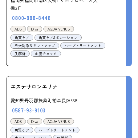
福岡県福岡市南区大橋1-8-19 プロベニオ大
橋3Ｆ
0800-888-8448
ADS
Diva
AQUA VENUS
角質ケア
角質ケア&ポレーション
毛穴洗浄＆リフトアップ
ハーブトリートメント
肌解析
血流チェック
エステサロンエリナ
愛知県丹羽郡扶桑町柏森長畑558
0587-93-9103
ADS
Diva
AQUA VENUS
角質ケア
ハーブトリートメント
水素トリートメント
肌解析