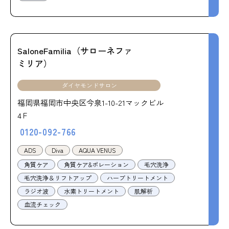
SaloneFamilia（サローネファ
ミリア）
ダイヤモンドサロン
福岡県福岡市中央区今泉1-10-21マックビル
4Ｆ
0120-092-766
ADS
Diva
AQUA VENUS
角質ケア
角質ケア&ポレーション
毛穴洗浄
毛穴洗浄＆リフトアップ
ハーブトリートメント
ラジオ波
水素トリートメント
肌解析
血流チェック